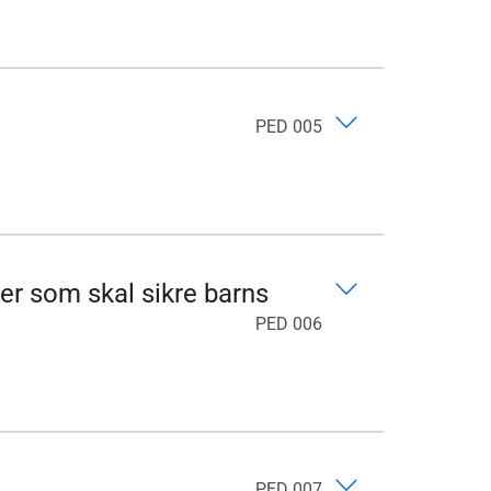
PED 005
ter som skal sikre barns
PED 006
PED 007