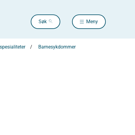
Søk
Meny
pesialiteter
Barnesykdommer