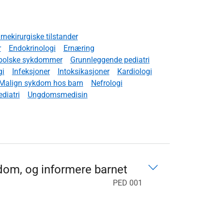
rnekirurgiske tilstander
r
Endokrinologi
Ernæring
abolske sykdommer
Grunnleggende pediatri
gi
Infeksjoner
Intoksikasjoner
Kardiologi
Malign sykdom hos barn
Nefrologi
diatri
Ungdomsmedisin
dom, og informere barnet
PED 001