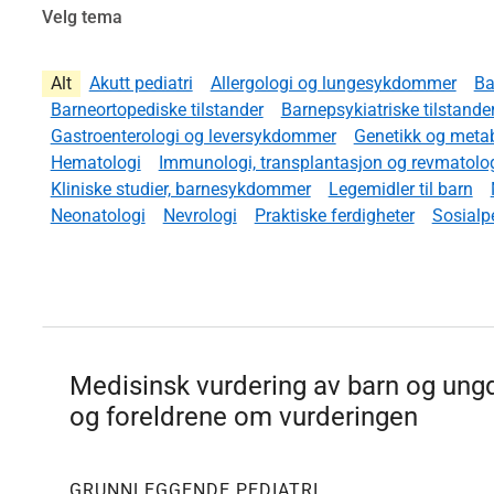
Velg tema
Alt
Akutt pediatri
Allergologi og lungesykdommer
Ba
Barneortopediske tilstander
Barnepsykiatriske tilstande
Gastroenterologi og leversykdommer
Genetikk og met
Hematologi
Immunologi, transplantasjon og revmatolo
Kliniske studier, barnesykdommer
Legemidler til barn
Neonatologi
Nevrologi
Praktiske ferdigheter
Sosialpe
Medisinsk vurdering av barn og ung
og foreldrene om vurderingen
GRUNNLEGGENDE PEDIATRI