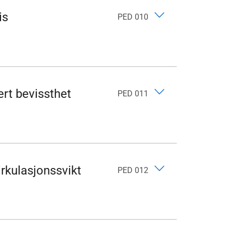
is
PED 010
rt bevissthet
PED 011
irkulasjonssvikt
PED 012