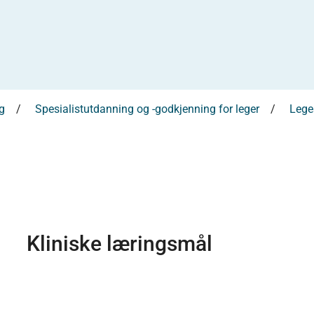
g
Spesialistutdanning og -godkjenning for leger
Leges
Kliniske læringsmål