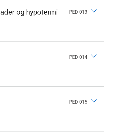
kader og hypotermi
PED 013
PED 014
PED 015