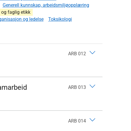
Generell kunnskap, arbeidsmiljøopplæring
og faglig etikk
ganisasjon og ledelse
Toksikologi
ARB 012
samarbeid
ARB 013
ARB 014