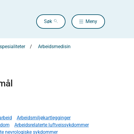
Søk
Meny
pesialiteter
Arbeidsmedisin
smål
arbeid
Arbeidsmiljøkartlegginger
ykdom
Arbeidsrelaterte luftveissykdommer
rte nevrologiske sykdommer