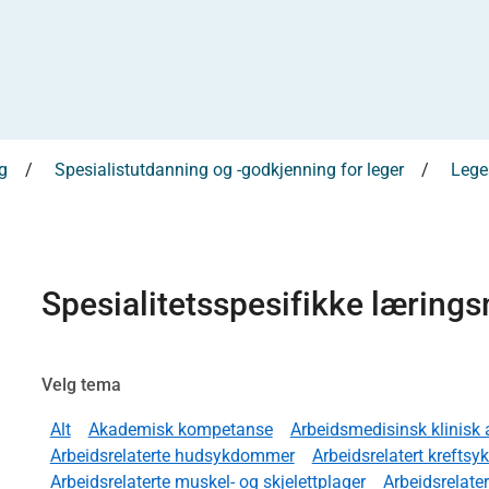
g
Spesialistutdanning og -godkjenning for leger
Leges
Spesialitetsspesifikke læring
Velg tema
Alt
Akademisk kompetanse
Arbeidsmedisinsk klinisk 
Arbeidsrelaterte hudsykdommer
Arbeidsrelatert krefts
Arbeidsrelaterte muskel- og skjelettplager
Arbeidsrelate