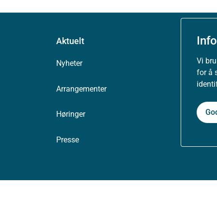
Inf
Aktuelt
Vi br
Nyheter
for å 
ident
Arrangementer
Go
Høringer
Presse