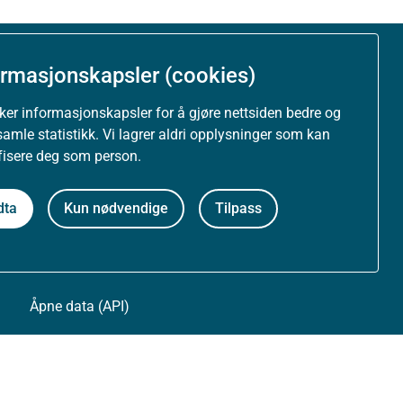
ormasjonskapsler (cookies)
Om nettstedet
uker informasjonskapsler for å gjøre nettsiden bedre og
Personvernerklæring
samle statistikk. Vi lagrer aldri opplysninger som kan
ifisere deg som person.
Tilgjengelighetserklæring (uustatus.no)
dta
Kun nødvendige
Tilpass
Besøksstatistikk og informasjonskapsler
Nyhetsvarsel og abonnement
Åpne data (API)