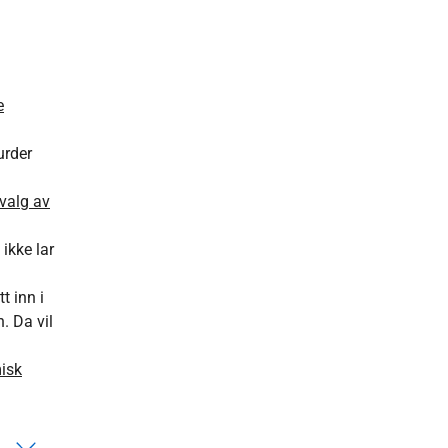
e
urder
valg av
ikke lar
t inn i
 Da vil
isk