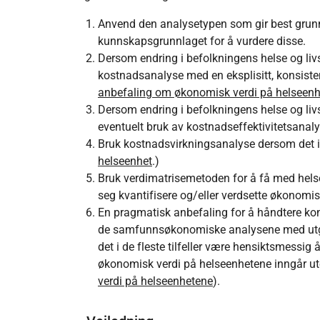
Anvend den analysetypen som gir best grunnla
kunnskapsgrunnlaget for å vurdere disse.
Dersom endring i befolkningens helse og livs
kostnadsanalyse med en eksplisitt, konsiste
anbefaling om økonomisk verdi på helseen
Dersom endring i befolkningens helse og livs
eventuelt bruk av kostnadseffektivitetsanaly
Bruk kostnadsvirkningsanalyse dersom det ik
helseenhet
.)
Bruk verdimatrisemetoden for å få med helse-
seg kvantifisere og/eller verdsette økonomis
En pragmatisk anbefaling for å håndtere konsu
de samfunnsøkonomiske analysene med utga
det i de fleste tilfeller være hensiktsmessi
økonomisk verdi på helseenhetene inngår ute
verdi på helseenhetene
).