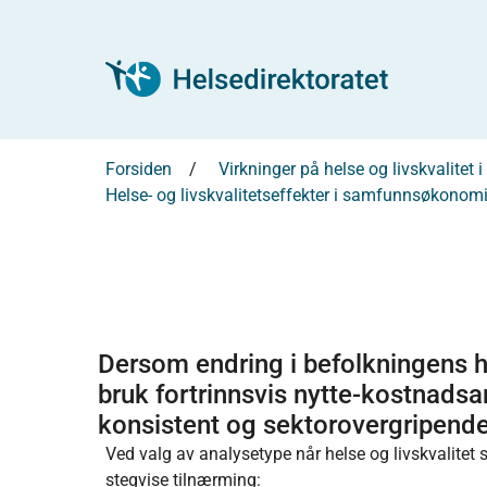
Forsiden
Virkninger på helse og livskvalite
Helse- og livskvalitetseffekter i samfunnsøkonom
Dersom endring i befolkningens he
bruk fortrinnsvis nytte-kostnads
konsistent og sektorovergripend
Ved valg av analysetype når helse og livskvalite
stegvise tilnærming: