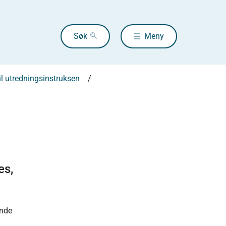
Søk
Meny
il utredningsinstruksen
es,
ende