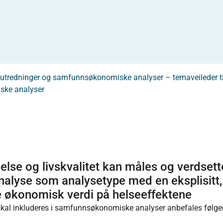
t i utredninger og samfunnsøkonomiske analyser – temaveileder t
iske analyser
lse og livskvalitet kan måles og verdsett
analyse som analysetype med en eksplisitt,
e økonomisk verdi på helseeffektene
t skal inkluderes i samfunnsøkonomiske analyser anbefales følg