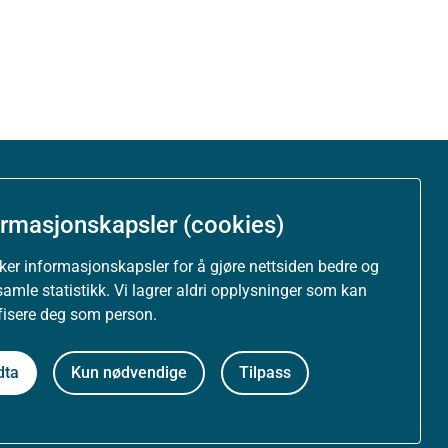
Om nettstedet
ormasjonskapsler (cookies)
Personvernerklæring
uker informasjonskapsler for å gjøre nettsiden bedre og
samle statistikk. Vi lagrer aldri opplysninger som kan
Tilgjengelighetserklæring (uustatus.no)
ifisere deg som person.
Besøksstatistikk og informasjonskapsler
dta
Kun nødvendige
Tilpass
Nyhetsvarsel og abonnement