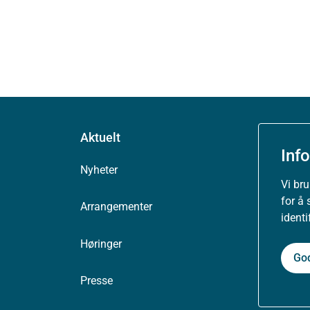
Aktuelt
Inf
Nyheter
Vi br
for å 
Arrangementer
ident
Høringer
Go
Presse