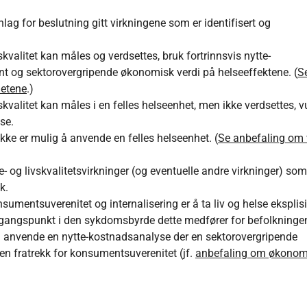
g for beslutning gitt virkningene som er identifisert og
kvalitet kan måles og verdsettes, bruk fortrinnsvis nytte-
nt og sektorovergripende økonomisk verdi på helseeffektene. (
S
hetene
.)
kvalitet kan måles i en felles helseenhet, men ikke verdsettes, v
se.
ke er mulig å anvende en felles helseenhet. (
Se anbefaling om 
 og livskvalitetsvirkninger (og eventuelle andre virkninger) som 
k.
mentsuverenitet og internalisering er å ta liv og helse eksplisit
ngspunkt i den sykdomsbyrde dette medfører for befolkningen.
g å anvende en nytte-kostnadsanalyse der en sektorovergripende
n fratrekk for konsumentsuverenitet (jf.
anbefaling om økonom