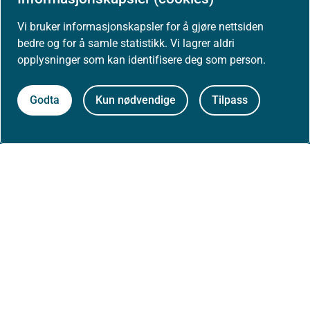
Høringer
Vi bruker informasjonskapsler for å gjøre nettsiden
bedre og for å samle statistikk. Vi lagrer aldri
opplysninger som kan identifisere deg som person.
Presse
Godta
Kun nødvendige
Tilpass
Om nettstedet
Personvernerklæring
Tilgjengelighetserklæring (uustatus.no)
Besøksstatistikk og informasjonskapsler
Nyhetsvarsel og abonnement