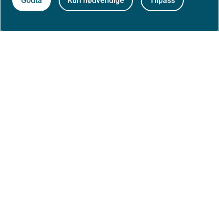
Godta
Kun nødvendige
Tilpass
Om nettstedet
Personvernerklæring
Tilgjengelighetserklæring (uustatus.no)
Besøksstatistikk og informasjonskapsler
Nyhetsvarsel og abonnement
Åpne data (API)