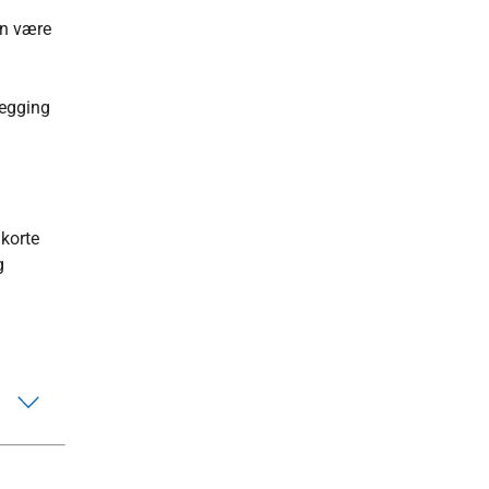
an være
legging
 korte
g