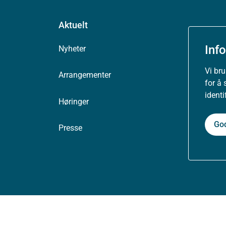
Aktuelt
Inf
Nyheter
Vi br
Arrangementer
for å 
ident
Høringer
Go
Presse