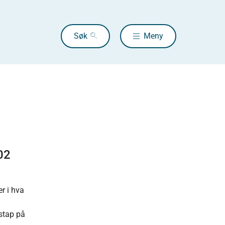
Søk
Meny
02
r i hva
nstap på