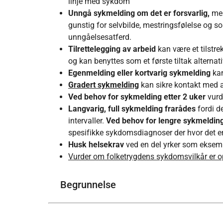
linje med sykdom
Unngå sykmelding om det er forsvarlig,
me
gunstig for selvbilde, mestringsfølelse og so
unngåelsesatferd.
Tilrettelegging av arbeid
kan være et tilstrek
og kan benyttes som et første tiltak alternati
Egenmelding eller kortvarig sykmelding
ka
Gradert sykmelding
kan sikre kontakt med 
Ved behov for sykmelding etter 2 uker
vurd
Langvarig, full sykmelding frarådes
fordi d
intervaller.
Ved behov for lengre sykmelding
spesifikke sykdomsdiagnoser der hvor det er
Husk helsekrav
ved en del yrker som eksempe
Vurder om folketrygdens sykdomsvilkår er o
Begrunnelse