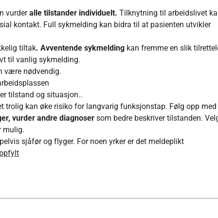
n vurder
alle tilstander individuelt.
Tilknytning til arbeidslivet k
sial kontakt. Full sykmelding kan bidra til at pasienten utvikler
kelig tiltak
. Avventende sykmelding
kan fremme en slik tilrette
vt til vanlig sykmelding.
n være nødvendig.
arbeidsplassen
er tilstand og situasjon..
et trolig kan øke risiko for langvarig funksjonstap. Følg opp med
er, vurder andre diagnoser
som bedre beskriver tilstanden. Vel
 mulig.
lvis sjåfør og flyger. For noen yrker er det meldeplikt
ppfylt