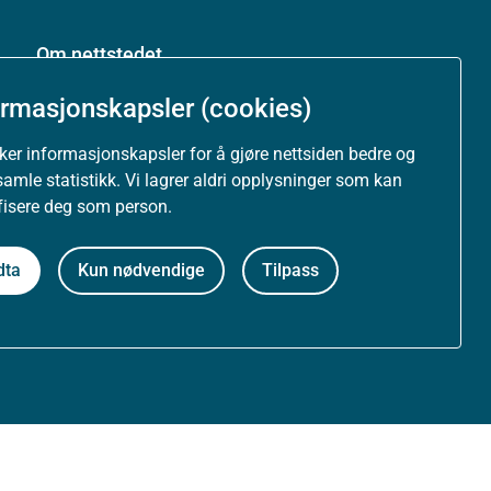
Om nettstedet
ormasjonskapsler (cookies)
Personvernerklæring
uker informasjonskapsler for å gjøre nettsiden bedre og
Tilgjengelighetserklæring (uustatus.no)
samle statistikk. Vi lagrer aldri opplysninger som kan
ifisere deg som person.
Besøksstatistikk og informasjonskapsler
dta
Kun nødvendige
Tilpass
Nyhetsvarsel og abonnement
Åpne data (API)