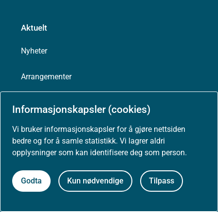
Aktuelt
Nyheter
Arrangementer
Høringer
Informasjonskapsler (cookies)
Presse
Vi bruker informasjonskapsler for å gjøre nettsiden
bedre og for å samle statistikk. Vi lagrer aldri
opplysninger som kan identifisere deg som person.
Godta
Kun nødvendige
Tilpass
Om nettstedet
Personvernerklæring