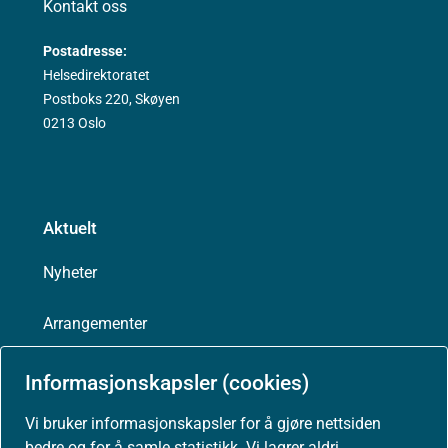
Kontakt oss
Postadresse:
Helsedirektoratet
Postboks 220, Skøyen
0213 Oslo
Aktuelt
Nyheter
Arrangementer
Høringer
Informasjonskapsler (cookies)
Vi bruker informasjonskapsler for å gjøre nettsiden
Presse
bedre og for å samle statistikk. Vi lagrer aldri