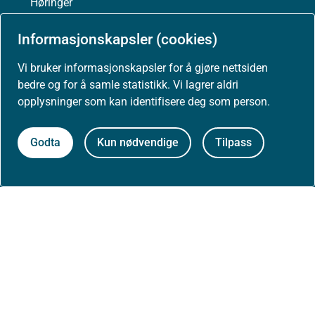
Høringer
Informasjonskapsler (cookies)
Presse
Vi bruker informasjonskapsler for å gjøre nettsiden
bedre og for å samle statistikk. Vi lagrer aldri
opplysninger som kan identifisere deg som person.
Om nettstedet
Godta
Kun nødvendige
Tilpass
Personvernerklæring
Tilgjengelighetserklæring (uustatus.no)
Besøksstatistikk og informasjonskapsler
Nyhetsvarsel og abonnement
Åpne data (API)