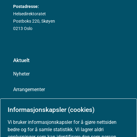
Postadresse:
Helsedirektoratet
Postboks 220, Skøyen
0213 Oslo
Aktuelt
Nyheter
Arrangementer
Høringer
Informasjonskapsler (cookies)
Presse
Vi bruker informasjonskapsler for å gjøre nettsiden
bedre og for å samle statistikk. Vi lagrer aldri
opplysninger som kan identifisere deg som person.