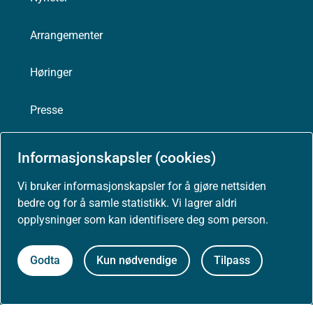
Arrangementer
Høringer
Presse
Informasjonskapsler (cookies)
Vi bruker informasjonskapsler for å gjøre nettsiden
Om nettstedet
bedre og for å samle statistikk. Vi lagrer aldri
opplysninger som kan identifisere deg som person.
Personvernerklæring
Tilgjengelighetserklæring (uustatus.no)
Godta
Kun nødvendige
Tilpass
Besøksstatistikk og informasjonskapsler