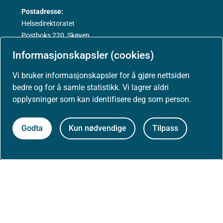
Postadresse:
Helsedirektoratet
Postboks 220, Skøyen
0213 Oslo
Informasjonskapsler (cookies)
Vi bruker informasjonskapsler for å gjøre nettsiden
bedre og for å samle statistikk. Vi lagrer aldri
opplysninger som kan identifisere deg som person.
Aktuelt
Godta
Kun nødvendige
Tilpass
Nyheter
Arrangementer
Høringer
Presse