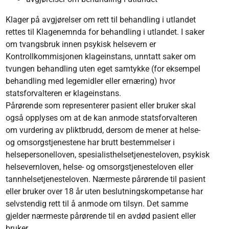
Klager på avgjørelser om rett til behandling i utlandet
rettes til Klagenemnda for behandling i utlandet. I saker
om tvangsbruk innen psykisk helsevern er
Kontrollkommisjonen klageinstans, unntatt saker om
tvungen behandling uten eget samtykke (for eksempel
behandling med legemidler eller ernæring) hvor
statsforvalteren er klageinstans.
Pårørende som representerer pasient eller bruker skal
også opplyses om at de kan anmode statsforvalteren
om vurdering av pliktbrudd, dersom de mener at helse-
og omsorgstjenestene har brutt bestemmelser i
helsepersonelloven, spesialisthelsetjenesteloven, psykisk
helsevernloven, helse- og omsorgstjenesteloven eller
tannhelsetjenesteloven. Nærmeste pårørende til pasient
eller bruker over 18 år uten beslutningskompetanse har
selvstendig rett til å anmode om tilsyn. Det samme
gjelder nærmeste pårørende til en avdød pasient eller
bruker.