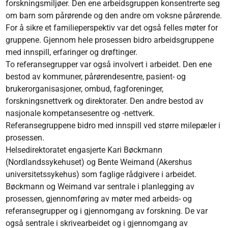
forskningsmiljøer. Den ene arbeidsgruppen konsentrerte seg
om barn som pårørende og den andre om voksne pårørende.
For å sikre et familieperspektiv var det også felles møter for
gruppene. Gjennom hele prosessen bidro arbeidsgruppene
med innspill, erfaringer og drøftinger.
To referansegrupper var også involvert i arbeidet. Den ene
bestod av kommuner, pårørendesentre, pasient- og
brukerorganisasjoner, ombud, fagforeninger,
forskningsnettverk og direktorater. Den andre bestod av
nasjonale kompetansesentre og -nettverk.
Referansegruppene bidro med innspill ved større milepæler i
prosessen.
Helsedirektoratet engasjerte Kari Bøckmann
(Nordlandssykehuset) og Bente Weimand (Akershus
universitetssykehus) som faglige rådgivere i arbeidet.
Bøckmann og Weimand var sentrale i planlegging av
prosessen, gjennomføring av møter med arbeids- og
referansegrupper og i gjennomgang av forskning. De var
også sentrale i skrivearbeidet og i gjennomgang av