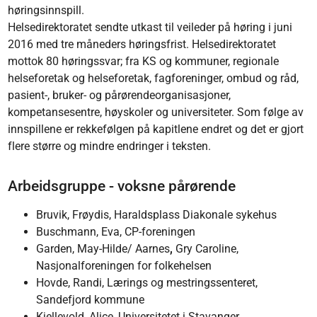
høringsinnspill.
Helsedirektoratet sendte utkast til veileder på høring i juni
2016 med tre måneders høringsfrist. Helsedirektoratet
mottok 80 høringssvar; fra KS og kommuner, regionale
helseforetak og helseforetak, fagforeninger, ombud og råd,
pasient-, bruker- og pårørendeorganisasjoner,
kompetansesentre, høyskoler og universiteter. Som følge av
innspillene er rekkefølgen på kapitlene endret og det er gjort
flere større og mindre endringer i teksten.
Arbeidsgruppe - voksne pårørende
Bruvik, Frøydis, Haraldsplass Diakonale sykehus
Buschmann, Eva, CP-foreningen
Garden, May-Hilde/ Aarnes
,
Gry Caroline,
Nasjonalforeningen for folkehelsen
Hovde, Randi, Lærings og mestringssenteret,
Sandefjord kommune
Kjellevold, Alice, Universitetet i Stavanger