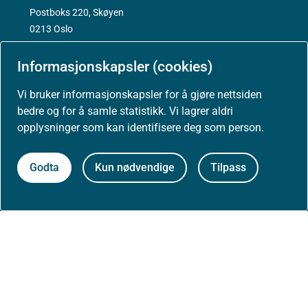
Postboks 220, Skøyen
0213 Oslo
Informasjonskapsler (cookies)
Vi bruker informasjonskapsler for å gjøre nettsiden
bedre og for å samle statistikk. Vi lagrer aldri
Aktuelt
opplysninger som kan identifisere deg som person.
Godta
Kun nødvendige
Tilpass
Nyheter
Arrangementer
Høringer