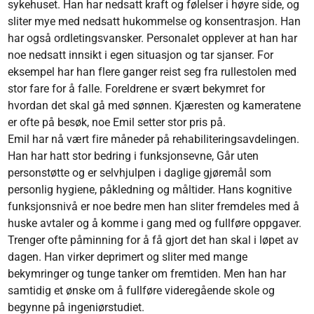
sykehuset. Han har nedsatt kraft og følelser i høyre side, og
sliter mye med nedsatt hukommelse og konsentrasjon. Han
har også ordletingsvansker. Personalet opplever at han har
noe nedsatt innsikt i egen situasjon og tar sjanser. For
eksempel har han flere ganger reist seg fra rullestolen med
stor fare for å falle. Foreldrene er svært bekymret for
hvordan det skal gå med sønnen. Kjæresten og kameratene
er ofte på besøk, noe Emil setter stor pris på.
Emil har nå vært fire måneder på rehabiliteringsavdelingen.
Han har hatt stor bedring i funksjonsevne, Går uten
personstøtte og er selvhjulpen i daglige gjøremål som
personlig hygiene, påkledning og måltider. Hans kognitive
funksjonsnivå er noe bedre men han sliter fremdeles med å
huske avtaler og å komme i gang med og fullføre oppgaver.
Trenger ofte påminning for å få gjort det han skal i løpet av
dagen. Han virker deprimert og sliter med mange
bekymringer og tunge tanker om fremtiden. Men han har
samtidig et ønske om å fullføre videregående skole og
begynne på ingeniørstudiet.