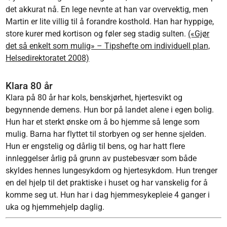
det akkurat nå. En lege nevnte at han var overvektig, men
Martin er lite villig til å forandre kosthold. Han har hyppige,
store kurer med kortison og føler seg stadig sulten.
(«Gjør
det så enkelt som mulig» – Tipshefte om individuell plan,
Helsedirektoratet 2008)
Klara 80 år
Klara på 80 år har kols, benskjørhet, hjertesvikt og
begynnende demens. Hun bor på landet alene i egen bolig.
Hun har et sterkt ønske om å bo hjemme så lenge som
mulig. Barna har flyttet til storbyen og ser henne sjelden.
Hun er engstelig og dårlig til bens, og har hatt flere
innleggelser årlig på grunn av pustebesvær som både
skyldes hennes lungesykdom og hjertesykdom. Hun trenger
en del hjelp til det praktiske i huset og har vanskelig for å
komme seg ut. Hun har i dag hjemmesykepleie 4 ganger i
uka og hjemmehjelp daglig.