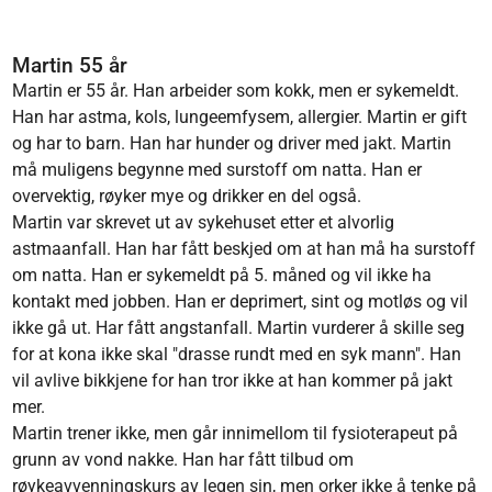
Martin 55 år
Martin er 55 år. Han arbeider som kokk, men er sykemeldt.
Han har astma, kols, lungeemfysem, allergier. Martin er gift
og har to barn. Han har hunder og driver med jakt. Martin
må muligens begynne med surstoff om natta. Han er
overvektig, røyker mye og drikker en del også.
Martin var skrevet ut av sykehuset etter et alvorlig
astmaanfall. Han har fått beskjed om at han må ha surstoff
om natta. Han er sykemeldt på 5. måned og vil ikke ha
kontakt med jobben. Han er deprimert, sint og motløs og vil
ikke gå ut. Har fått angstanfall. Martin vurderer å skille seg
for at kona ikke skal "drasse rundt med en syk mann". Han
vil avlive bikkjene for han tror ikke at han kommer på jakt
mer.
Martin trener ikke, men går innimellom til fysioterapeut på
grunn av vond nakke. Han har fått tilbud om
røykeavvenningskurs av legen sin, men orker ikke å tenke på