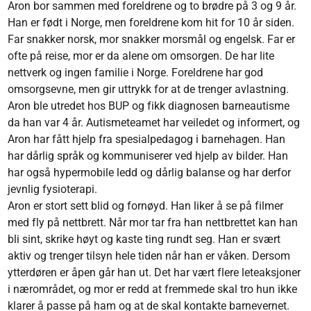
Aron bor sammen med foreldrene og to brødre på 3 og 9 år.
Han er født i Norge, men foreldrene kom hit for 10 år siden.
Far snakker norsk, mor snakker morsmål og engelsk. Far er
ofte på reise, mor er da alene om omsorgen. De har lite
nettverk og ingen familie i Norge. Foreldrene har god
omsorgsevne, men gir uttrykk for at de trenger avlastning.
Aron ble utredet hos BUP og fikk diagnosen barneautisme
da han var 4 år. Autismeteamet har veiledet og informert, og
Aron har fått hjelp fra spesialpedagog i barnehagen. Han
har dårlig språk og kommuniserer ved hjelp av bilder. Han
har også hypermobile ledd og dårlig balanse og har derfor
jevnlig fysioterapi.
Aron er stort sett blid og fornøyd. Han liker å se på filmer
med fly på nettbrett. Når mor tar fra han nettbrettet kan han
bli sint, skrike høyt og kaste ting rundt seg. Han er svært
aktiv og trenger tilsyn hele tiden når han er våken. Dersom
ytterdøren er åpen går han ut. Det har vært flere leteaksjoner
i nærområdet, og mor er redd at fremmede skal tro hun ikke
klarer å passe på ham og at de skal kontakte barnevernet.