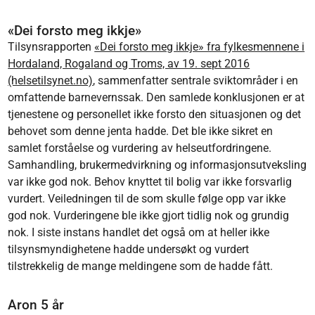
«Dei forsto meg ikkje»
Tilsynsrapporten
«Dei forsto meg ikkje» fra fylkesmennene i
Hordaland, Rogaland og Troms, av 19. sept 2016
(helsetilsynet.no)
, sammenfatter sentrale sviktområder i en
omfattende barnevernssak. Den samlede konklusjonen er at
tjenestene og personellet ikke forsto den situasjonen og det
behovet som denne jenta hadde. Det ble ikke sikret en
samlet forståelse og vurdering av helseutfordringene.
Samhandling, brukermedvirkning og informasjonsutveksling
var ikke god nok. Behov knyttet til bolig var ikke forsvarlig
vurdert. Veiledningen til de som skulle følge opp var ikke
god nok. Vurderingene ble ikke gjort tidlig nok og grundig
nok. I siste instans handlet det også om at heller ikke
tilsynsmyndighetene hadde undersøkt og vurdert
tilstrekkelig de mange meldingene som de hadde fått.
Aron 5 år