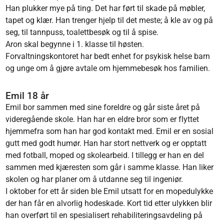
Han plukker mye på ting. Det har ført til skade på møbler,
tapet og klær. Han trenger hjelp til det meste; å kle av og på
seg, til tannpuss, toalettbesøk og til å spise.
Aron skal begynne i 1. klasse til høsten.
Forvaltningskontoret har bedt enhet for psykisk helse barn
og unge om å gjøre avtale om hjemmebesøk hos familien.
Emil 18 år
Emil bor sammen med sine foreldre og går siste året på
videregående skole. Han har en eldre bror som er flyttet
hjemmefra som han har god kontakt med. Emil er en sosial
gutt med godt humør. Han har stort nettverk og er opptatt
med fotball, moped og skolearbeid. I tillegg er han en del
sammen med kjæresten som går i samme klasse. Han liker
skolen og har planer om å utdanne seg til ingeniør.
I oktober for ett år siden ble Emil utsatt for en mopedulykke
der han får en alvorlig hodeskade. Kort tid etter ulykken blir
han overført til en spesialisert rehabiliteringsavdeling på