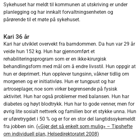
Sykehuset har meldt til kommunen at utskriving er under
planlegging og har innkalt forvaltningsenheten og
pårørende til et møte på sykehuset.
Kari 36 år
Kari har utviklet overvekt fra barndommen. Da hun var 29 år
veide hun 152 kg. Hun har gjennomført et
rehabiliteringsprogram som er en ikke-kirurgisk
behandlingsform med mål om å endre livsstil. Hun oppgir at
hun er deprimert. Hun opplever tungsinn, våkner tidlig om
morgenen og er initiativløs. Hun er tungpust og har
artroseplager, noe som virker begrensende på fysisk
aktivitet. Hun har også problemer med balansen. Hun har
diabetes og høyt blodtrykk. Hun har to gode venner, men for
øvrig lite sosialt nettverk og familien bor et stykke unna. Hun
er uføretrygdet i 50 % og er for en stor del langtidssykemeldt
fra jobben sin.
(«Gjør det så enkelt som mulig» – Tipshefte
om individuell plan, Helsedirektoratet 2008)