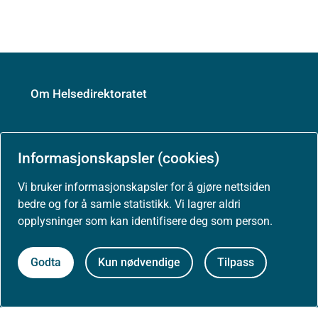
Om Helsedirektoratet
Om oss
Informasjonskapsler (cookies)
Vi bruker informasjonskapsler for å gjøre nettsiden
Jobbe hos oss
bedre og for å samle statistikk. Vi lagrer aldri
opplysninger som kan identifisere deg som person.
Kontakt oss
Godta
Kun nødvendige
Tilpass
Postadresse:
Helsedirektoratet
Postboks 220, Skøyen