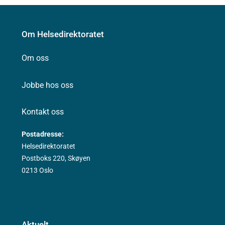
av hver akse.
I kodeverksfilen og på
FinnKode
er det etablert strukturelle
koder for hver av hovedaksene slik:
Om Helsedirektoratet
Kode Kodetekst
Om oss
E Etiologi
F Funksjon
Jobbe hos oss
M Morfologi
P Prosedyre
S Sykdom
Kontakt oss
T Topografi
Postadresse:
Helsedirektoratet
Postboks 220, Skøyen
0213 Oslo
Aktuelt