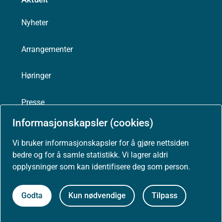
Nyheter
Arrangementer
Høringer
Presse
Informasjonskapsler (cookies)
Vi bruker informasjonskapsler for å gjøre nettsiden
bedre og for å samle statistikk. Vi lagrer aldri
Om nettstedet
opplysninger som kan identifisere deg som person.
Personvernerklæring
Godta
Kun nødvendige
Tilpass
Tilgjengelighetserklæring (uustatus.no)