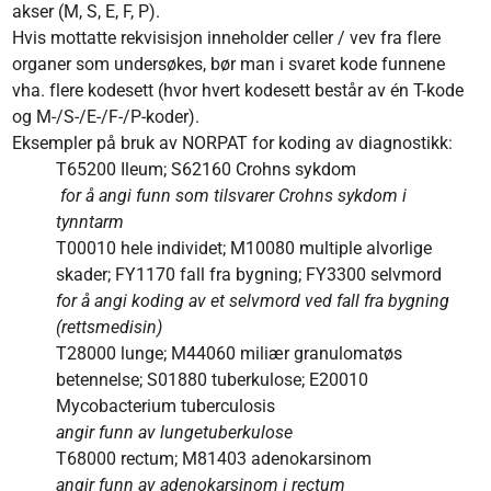
akser (M, S, E, F, P).
Hvis mottatte rekvisisjon inneholder celler / vev fra flere
organer som undersøkes, bør man i svaret kode funnene
vha. flere kodesett (hvor hvert kodesett består av én T-kode
og M-/S-/E-/F-/P-koder).
Eksempler på bruk av NORPAT for koding av diagnostikk:
T65200 Ileum; S62160 Crohns sykdom
for å angi funn som tilsvarer Crohns sykdom i
tynntarm
T00010 hele individet; M10080 multiple alvorlige
skader; FY1170 fall fra bygning; FY3300 selvmord
for å angi koding av et selvmord ved fall fra bygning
(rettsmedisin)
T28000 lunge; M44060 miliær granulomatøs
betennelse; S01880 tuberkulose; E20010
Mycobacterium tuberculosis
angir funn av lungetuberkulose
T68000 rectum; M81403 adenokarsinom
angir funn av adenokarsinom i rectum