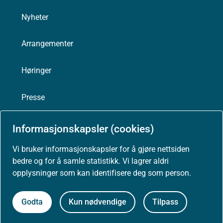
Nyheter
Arrangementer
Høringer
Presse
Informasjonskapsler (cookies)
Vi bruker informasjonskapsler for å gjøre nettsiden
Om nettstedet
bedre og for å samle statistikk. Vi lagrer aldri
opplysninger som kan identifisere deg som person.
Personvernerklæring
Godta
Kun nødvendige
Tilpass
Tilgjengelighetserklæring (uustatus.no)