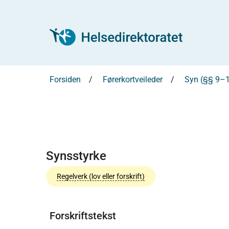
Forsiden
Førerkortveileder
Syn (§§ 9–
Synsstyrke
Regelverk (lov eller forskrift)
Forskriftstekst