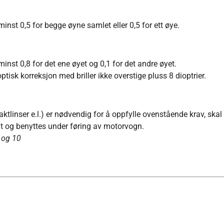
inst 0,5 for begge øyne samlet eller 0,5 for ett øye.
inst 0,8 for det ene øyet og 0,1 for det andre øyet.
tisk korreksjon med briller ikke overstige pluss 8 dioptrier.
aktlinser e.l.) er nødvendig for å oppfylle ovenstående krav, skal
odt og benyttes under føring av motorvogn.
1 og 10