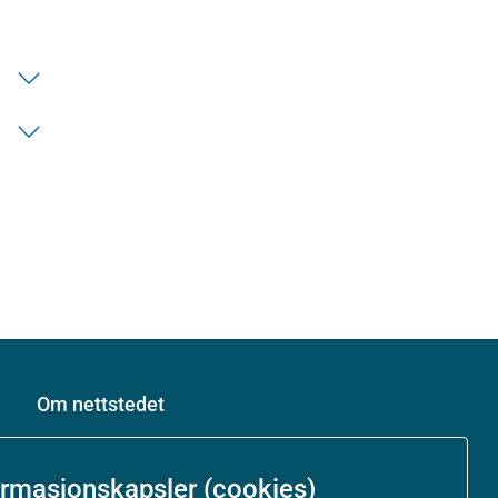
Om nettstedet
Personvernerklæring
ormasjonskapsler (cookies)