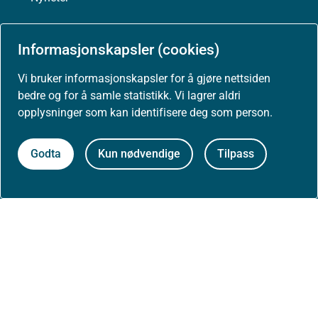
Arrangementer
Informasjonskapsler (cookies)
Høringer
Vi bruker informasjonskapsler for å gjøre nettsiden
bedre og for å samle statistikk. Vi lagrer aldri
Presse
opplysninger som kan identifisere deg som person.
Godta
Kun nødvendige
Tilpass
Om nettstedet
Personvernerklæring
Tilgjengelighetserklæring (uustatus.no)
Besøksstatistikk og informasjonskapsler