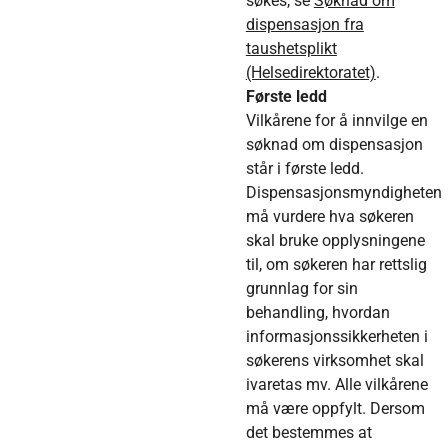
søkes, se
S
øknad om
dispensasjon fra
taushetsplikt
(Helsedirektoratet)
.
Første ledd
Vilkårene for å innvilge en
søknad om dispensasjon
står i første ledd.
Dispensasjonsmyndigheten
må vurdere hva søkeren
skal bruke opplysningene
til, om søkeren har rettslig
grunnlag for sin
behandling, hvordan
informasjonssikkerheten i
søkerens virksomhet skal
ivaretas mv. Alle vilkårene
må være oppfylt. Dersom
det bestemmes at