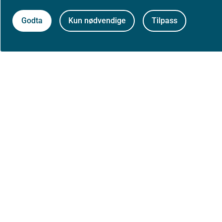
etc., selvfølgelig innenfor
rammen av kravet til faglig
Godta
Kun nødvendige
Tilpass
forsvarlighet.
Formålet omfatter ikke
bruk av helseopplysninger
til merkantile eller rent
kommersielle formål.
En tilsvarende adgang til å
søke dispensasjon for
utvikling og bruk av
beslutningsstøtteverktøy er
gitt i helseregisterloven §
19 a og § 19 e, men
bestemmelsen er ikke trådt
i kraft.
I
bokstav b
stilles det
vilkår for å kunne gi
dispensasjon at det er
umulig eller vanskelig å