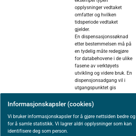
eksempel typen
opplysninger vedtaket
omfatter og hvilken
tidsperiode vedtaket
gjelder.
En dispensasjonssøknad
etter bestemmelsen må på
en tydelig måte redegjøre
for databehovene i de ulike
fasene av verktøyets
utvikling og videre bruk. En
dispensjonsadgang vil i
utgangspunktet gis
tidsbegrenset, men
forutsettes fornyet og
Informasjonskapsler (cookies)
endret etter hvert som
Vi bruker informasjonskapsler for å gjøre nettsiden bedre og
verktøyet tas i bruk og en
for å samle statistikk. Vi lagrer aldri opplysninger som kan
vinner erfaring med
identifisere deg som person.
systemet, risikoforhold