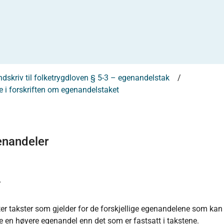
dskriv til folketrygdloven § 5-3 – egenandelstak
 i forskriften om egenandelstaket
enandeler
r
r takster som gjelder for de forskjellige egenandelene som ka
e en høyere egenandel enn det som er fastsatt i takstene.