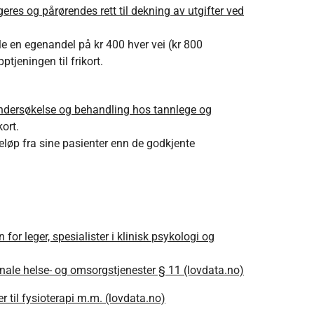
geres og pårørendes rett til dekning av utgifter ved
le en egenandel på kr 400 hver vei (kr 800
tjeningen til frikort.
l undersøkelse og behandling hos tannlege og
kort.
 beløp fra sine pasienter enn de godkjente
n for leger, spesialister i klinisk psykologi og
ale helse- og omsorgstjenester § 11 (lovdata.no)
er til fysioterapi m.m. (lovdata.no)