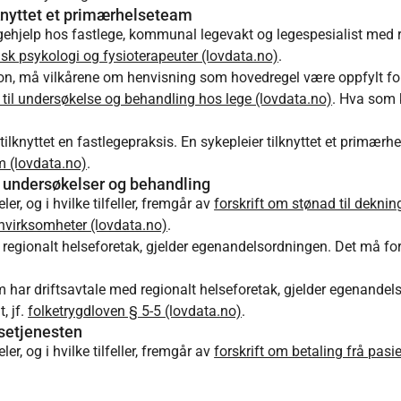
lknyttet et primærhelseteam
ehjelp hos fastlege, kommunal legevakt og legespesialist med rett
inisk psykologi og fysioterapeuter (lovdata.no)
.
usjon, må vilkårene om henvisning som hovedregel være oppfylt for
r til undersøkelse og behandling hos lege (lovdata.no)
. Hva som 
knyttet en fastlegepraksis. En sykepleier tilknyttet et primærh
 (lovdata.no)
.
e undersøkelser og behandling
, og i hvilke tilfeller, fremgår av
forskrift om stønad til deknin
envirksomheter (lovdata.no)
.
regionalt helseforetak, gjelder egenandelsordningen. Det må forel
m har driftsavtale med regionalt helseforetak, gjelder egenandels
, jf.
folketrygdloven § 5-5 (lovdata.no)
.
lsetjenesten
, og i hvilke tilfeller, fremgår av
forskrift om betaling frå pasie