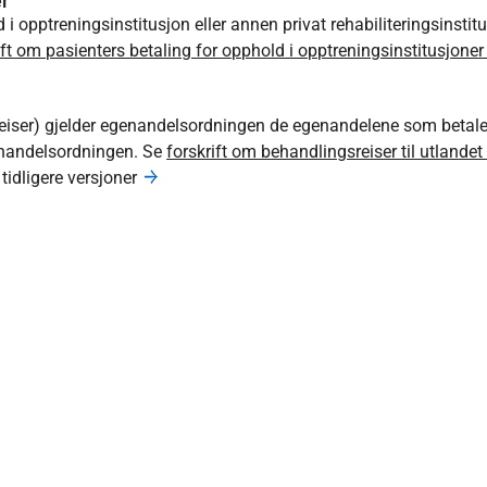
er
 opptreningsinstitusjon eller annen privat rehabiliteringsinstit
ift om pasienters betaling for opphold i opptreningsinstitusjoner 
reiser) gjelder egenandelsordningen de egenandelene som betales 
enandelsordningen. Se
forskrift om behandlingsreiser til utlandet
 tidligere versjoner