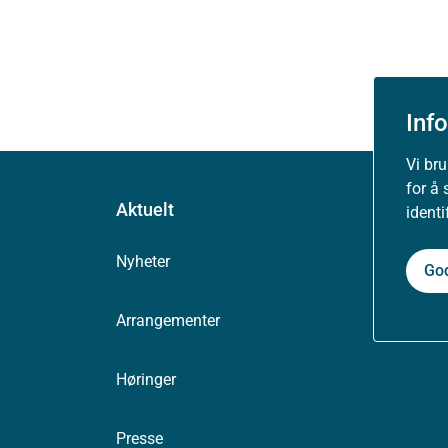
Inf
Vi br
for å 
Aktuelt
ident
Nyheter
Go
Arrangementer
Høringer
Presse