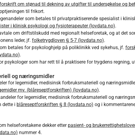
forskrift om stønad til dekning av utgifter til undersøkelse og 
tjeningen til frikort.
enandeler som betales til privatpraktiserende spesialist i klinisk
lister i klinisk psykologi og fysioterapeuter (lovdata.no)
.
avtale om driftstilskudd med regionalt helseforetak, og at det so
onens leder, jf.
folketrygdloven § 5-7 (lovdata.no)
.
m betales for psykologhjelp på poliklinikk ved sykehus, jf.
fors
ovdata.no)
.
r psykologer som har rett til å praktisere for trygdens regning, 
riell og næringsmidler
r for legemidler, medisinsk forbruksmateriell og næringsmidler, o
legemidler mv. (blåreseptforskriften) (lovdata.no)
.
genandeler for legemidler, medisinsk forbruksmateriell og nærings
m dette i
blåreseptforskriften § 8 (lovdata.no)
og i kommentarene
som helseforetakene dekker etter
pasient- og brukerrettighetslove
vdata.no)
nummer 4.