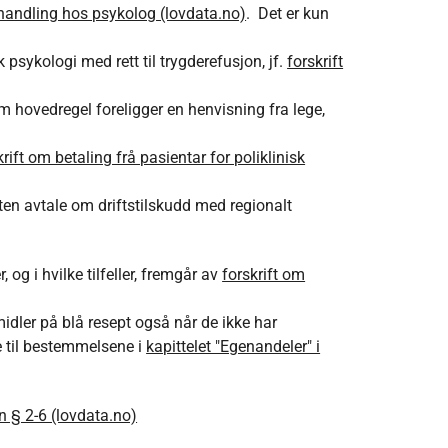
behandling hos psykolog (lovdata.no)
. Det er kun
 psykologi med rett til trygderefusjon, jf.
forskrift
m hovedregel foreligger en henvisning fra lege,
krift om betaling frå pasientar for poliklinisk
uten avtale om driftstilskudd med regionalt
g i hvilke tilfeller, fremgår av
forskrift om
midler på blå resept også når de ikke har
 til bestemmelsene i
kapittelet "Egenandeler" i
n § 2-6 (lovdata.no)