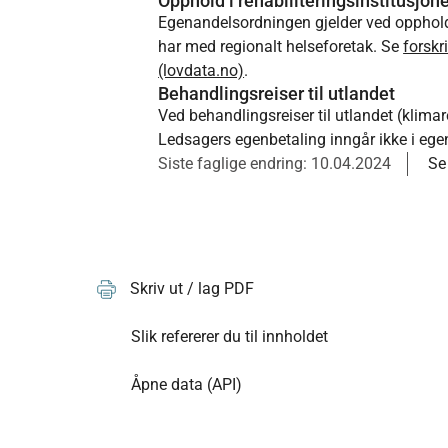
Opphold i rehabiliteringsinstitusjon
Egenandelsordningen gjelder ved opphold i
har med regionalt helseforetak. Se
forskr
(lovdata.no)
.
Behandlingsreiser til utlandet
Ved behandlingsreiser til utlandet (klima
Ledsagers egenbetaling inngår ikke i eg
Siste faglige endring: 10.04.2024
Se
Skriv ut / lag PDF
Slik refererer du til innholdet
Åpne data (API)