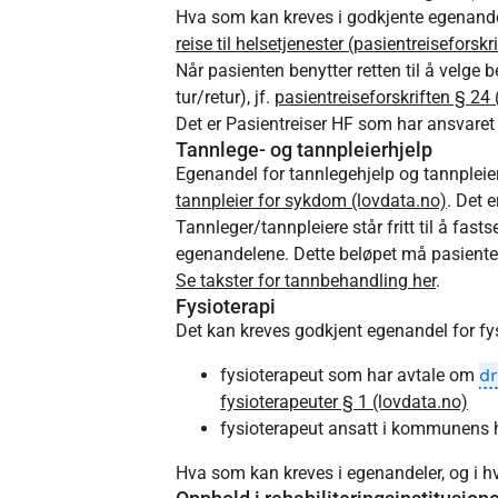
Hva som kan kreves i godkjente egenandeler
reise til helsetjenester (pasientreiseforskr
Når pasienten benytter retten til å velge
tur/retur), jf.
pasientreiseforskriften § 24 
Det er Pasientreiser HF som har ansvaret
Tannlege- og tannpleierhjelp
Egenandel for tannlegehjelp og tannpleier
tannpleier for sykdom (lovdata.no)
. Det 
Tannleger/tannpleiere står fritt til å fast
egenandelene. Dette beløpet må pasienten
Se takster for tannbehandling her
.
Fysioterapi
Det kan kreves godkjent egenandel for fy
fysioterapeut som har avtale om
dr
fysioterapeuter § 1 (lovdata.no)
fysioterapeut ansatt i kommunens h
Hva som kan kreves i egenandeler, og i hvilk