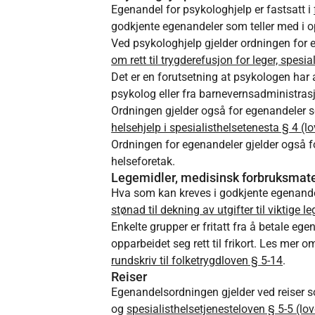
Egenandel for psykologhjelp er fastsatt i
godkjente egenandeler som teller med i opp
Ved psykologhjelp gjelder ordningen for eg
om rett til trygderefusjon for leger, spesia
Det er en forutsetning at psykologen har 
psykolog eller fra barnevernsadministrasj
Ordningen gjelder også for egenandeler so
helsehjelp i spesialisthelsetenesta § 4 (l
Ordningen for egenandeler gjelder også fo
helseforetak.
Legemidler, medisinsk forbruksmate
Hva som kan kreves i godkjente egenandele
stønad til dekning av utgifter til viktige 
Enkelte grupper er fritatt fra å betale e
opparbeidet seg rett til frikort. Les mer o
rundskriv til folketrygdloven § 5-14
.
Reiser
Egenandelsordningen gjelder ved reiser 
og
spesialisthelsetjenesteloven § 5-5 (lo