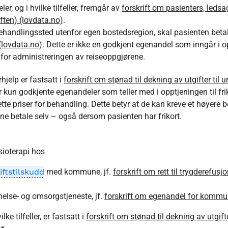
, og i hvilke tilfeller, fremgår av
forskrift om pasienters, ledsa
iften) (lovdata.no)
.
 behandlingssted utenfor egen bostedsregion, skal pasienten beta
(lovdata.no)
. Dette er ikke en godkjent egenandel som inngår i opp
 for administreringen av reiseoppgjørene.
hjelp er fastsatt i
forskrift om stønad til dekning av utgifter ti
er kun godkjente egenandeler som teller med i opptjeningen til fri
sette priser for behandling. Dette betyr at de kan kreve et høyere
e betale selv – også dersom pasienten har frikort.
sioterapi hos
iftstilskudd
med kommune, jf.
forskrift om rett til trygderefusjo
else- og omsorgstjeneste, jf.
forskrift om egenandel for kommun
e tilfeller, er fastsatt i
forskrift om stønad til dekning av utgift