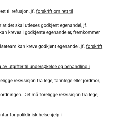
 til refusjon, jf.
forskrift om rett til
 at det skal utløses godkjent egenandel, jf.
kan kreves i godkjente egenandeler, fremkommer
elseteam kan kreve godkjent egenandel, jf.
forskrift
g av utgifter til undersøkelse og behandling i
igge rekvisisjon fra lege, tannlege eller jordmor,
ordningen. Det må foreligge rekvisisjon fra lege,
ntar for poliklinisk helsehjelp i