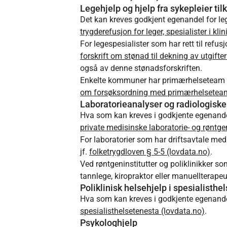
Legehjelp og hjelp fra sykepleier ti
Det kan kreves godkjent egenandel for leg
trygderefusjon for leger, spesialister i kl
For legespesialister som har rett til ref
forskrift om stønad til dekning av utgifte
også av denne stønadsforskriften.
Enkelte kommuner har primærhelseteam til
om forsøksordning med primærhelseteam
Laboratorieanalyser og radiologisk
Hva som kan kreves i godkjente egenandeler
private medisinske laboratorie- og røntg
For laboratorier som har driftsavtale med 
jf.
folketrygdloven § 5-5 (lovdata.no)
.
Ved røntgeninstitutter og poliklinikker so
tannlege, kiropraktor eller manuellterapeut
Poliklinisk helsehjelp i spesialisthe
Hva som kan kreves i godkjente egenandeler
spesialisthelsetenesta (lovdata.no)
.
Psykologhjelp