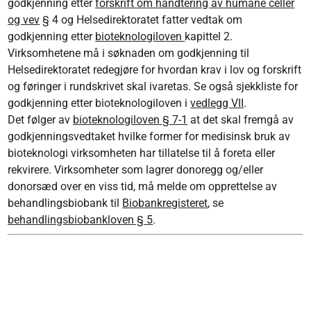
godkjenning etter
forskrift om håndtering av humane celler
og vev
§ 4 og Helsedirektoratet fatter vedtak om
godkjenning etter
bioteknologiloven
kapittel 2.
Virksomhetene må i søknaden om godkjenning til
Helsedirektoratet redegjøre for hvordan krav i lov og forskrift
og føringer i rundskrivet skal ivaretas. Se også sjekkliste for
godkjenning etter bioteknologiloven i
vedlegg VII
.
Det følger av
bioteknologiloven § 7-1
at det skal fremgå av
godkjenningsvedtaket hvilke former for medisinsk bruk av
bioteknologi virksomheten har tillatelse til å foreta eller
rekvirere. Virksomheter som lagrer donoregg og/eller
donorsæd over en viss tid, må melde om opprettelse av
behandlingsbiobank til
Biobankregisteret
, se
behandlingsbiobankloven § 5
.