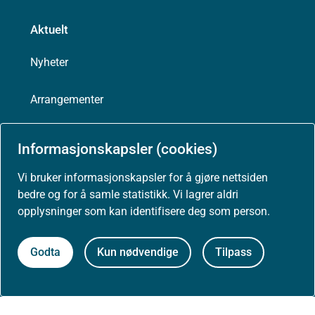
Aktuelt
Nyheter
Arrangementer
Høringer
Informasjonskapsler (cookies)
Presse
Vi bruker informasjonskapsler for å gjøre nettsiden
bedre og for å samle statistikk. Vi lagrer aldri
opplysninger som kan identifisere deg som person.
Godta
Kun nødvendige
Tilpass
Om nettstedet
Personvernerklæring