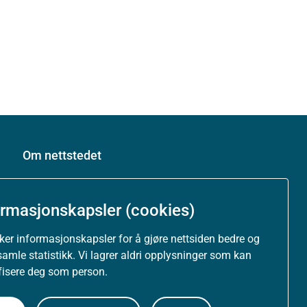
Om nettstedet
Personvernerklæring
ormasjonskapsler (cookies)
Tilgjengelighetserklæring (uustatus.no)
uker informasjonskapsler for å gjøre nettsiden bedre og
samle statistikk. Vi lagrer aldri opplysninger som kan
Besøksstatistikk og informasjonskapsler
ifisere deg som person.