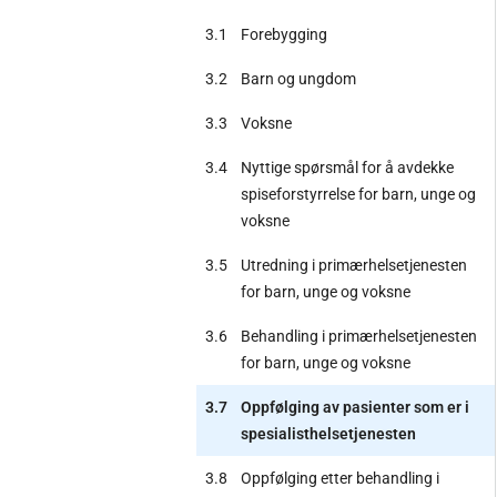
3.1
Forebygging
3.2
Barn og ungdom
3.3
Voksne
3.4
Nyttige spørsmål for å avdekke
spiseforstyrrelse for barn, unge og
voksne
3.5
Utredning i primærhelsetjenesten
for barn, unge og voksne
3.6
Behandling i primærhelsetjenesten
for barn, unge og voksne
3.7
Oppfølging av pasienter som er i
spesialisthelsetjenesten
3.8
Oppfølging etter behandling i