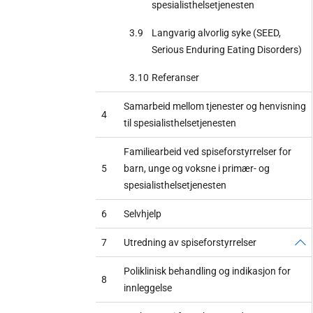
spesialisthelsetjenesten
3.9
Langvarig alvorlig syke (SEED,
Serious Enduring Eating Disorders)
3.10
Referanser
Samarbeid mellom tjenester og henvisning
4
til spesialisthelsetjenesten
Familiearbeid ved spiseforstyrrelser for
5
barn, unge og voksne i primær- og
spesialisthelsetjenesten
6
Selvhjelp
7
Utredning av spiseforstyrrelser
Poliklinisk behandling og indikasjon for
8
innleggelse