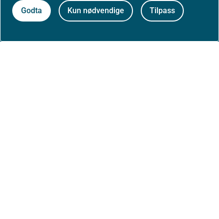
Godta
Kun nødvendige
Tilpass
Om nettstedet
Personvernerklæring
Tilgjengelighetserklæring (uustatus.no)
Besøksstatistikk og informasjonskapsler
Nyhetsvarsel og abonnement
Åpne data (API)
Følg oss: