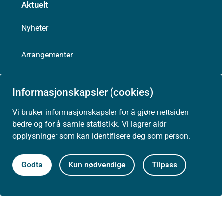
Aktuelt
Nyheter
Arrangementer
Høringer
Informasjonskapsler (cookies)
Presse
Vi bruker informasjonskapsler for å gjøre nettsiden
bedre og for å samle statistikk. Vi lagrer aldri
opplysninger som kan identifisere deg som person.
Om nettstedet
Godta
Kun nødvendige
Tilpass
Personvernerklæring
Tilgjengelighetserklæring (uustatus.no)