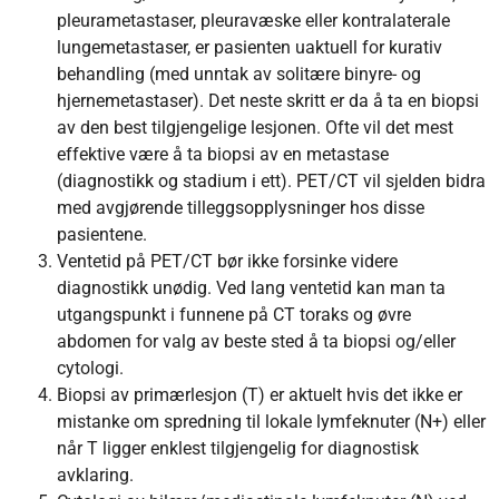
pleurametastaser, pleuravæske eller kontralaterale
lungemetastaser, er pasienten uaktuell for kurativ
behandling (med unntak av solitære binyre- og
hjernemetastaser). Det neste skritt er da å ta en biopsi
av den best tilgjengelige lesjonen. Ofte vil det mest
effektive være å ta biopsi av en metastase
(diagnostikk og stadium i ett). PET/CT vil sjelden bidra
med avgjørende tilleggsopplysninger hos disse
pasientene.
Ventetid på PET/CT bør ikke forsinke videre
diagnostikk unødig. Ved lang ventetid kan man ta
utgangspunkt i funnene på CT toraks og øvre
abdomen for valg av beste sted å ta biopsi og/eller
cytologi.
Biopsi av primærlesjon (T) er aktuelt hvis det ikke er
mistanke om spredning til lokale lymfeknuter (N+) eller
når T ligger enklest tilgjengelig for diagnostisk
avklaring.