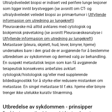
Ultralydveiledet biopsi er indisert ved perifere lunge lesjoner
som ligger inntil brystveggen (se avsnitt om CT- og
ultralydveiledet veiledet biopsi av primærtumor i
Utfyllende
informasjon om utredning av lungekreft
)
Pleuravæske må alltid avklares med cytologisk og
biokjemisk prøvetaking (se avsnitt Pleuravæskeanalyse i
Utfyllende informasjon om utredning av lungekreft
)
Metastaser (pleura, skjelett, hud, lever, binyrer, hjerne)
undersøkes bare i den grad de er avgjørende for å bestemme
utbredelsen av sykdommen og dermed valg av behandling.
En suspekt metastatisk lesjon som kan få avgjørende
terapeutisk konsekvens anbefales avklart
cytologisk/histologisk og/eller med supplerende
bildediagnostikk for å styrke eller redusere mistanken om
metastase. En singel metastase til f.eks. hjerne eller binyre
trenger ikke utelukke kurativ tilnærming.
Utbredelse av sykdommen - prinsipper