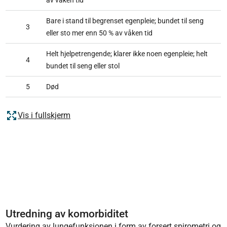
av våken tid
Bare i stand til begrenset egenpleie; bundet til seng
3
eller sto mer enn 50 % av våken tid
Helt hjelpetrengende; klarer ikke noen egenpleie; helt
4
bundet til seng eller stol
5
Død
Vis i fullskjerm
Utredning av komorbiditet
Vurdering av lungefunksjonen i form av forsert spirometri og