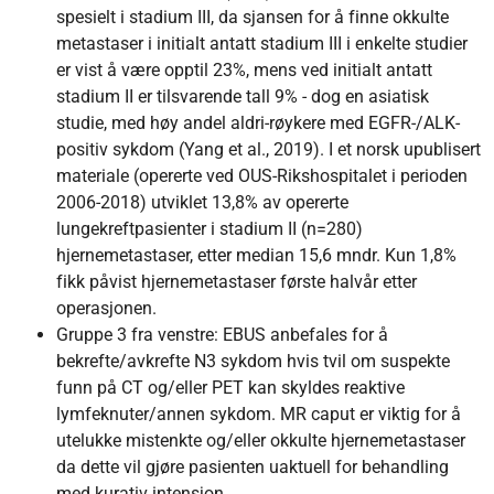
spesielt i stadium III, da sjansen for å finne okkulte
metastaser i initialt antatt stadium III i enkelte studier
er vist å være opptil 23%, mens ved initialt antatt
stadium II er tilsvarende tall 9% - dog en asiatisk
studie, med høy andel aldri-røykere med EGFR-/ALK-
positiv sykdom (Yang et al., 2019). I et norsk upublisert
materiale (opererte ved OUS-Rikshospitalet i perioden
2006-2018) utviklet 13,8% av opererte
lungekreftpasienter i stadium II (n=280)
hjernemetastaser, etter median 15,6 mndr. Kun 1,8%
fikk påvist hjernemetastaser første halvår etter
operasjonen.
Gruppe 3 fra venstre: EBUS anbefales for å
bekrefte/avkrefte N3 sykdom hvis tvil om suspekte
funn på CT og/eller PET kan skyldes reaktive
lymfeknuter/annen sykdom. MR caput er viktig for å
utelukke mistenkte og/eller okkulte hjernemetastaser
da dette vil gjøre pasienten uaktuell for behandling
med kurativ intensjon.