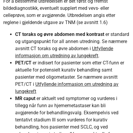
For å bestemme utbredelsen er det først og fremst
bildediagnostikk, eventuelt supplert med vevs- eller
celleprøve, som er avgjørende. Utbredelsen angis etter
reglene i gjeldende utgave av TNM (se avsnitt 1.6)
CT toraks og øvre abdomen
med kontrast
er standard
og utgangspunkt for all annen utredning. Se nærmere
avsnitt CT toraks og øvre abdomen i
Utfyllende
informasjon om utredning av lungekreft
.
PET/CT
er indisert for pasienter som etter CT-funn er
aktuelle for potensielt kurativ behandling samt
pasienter med oligometaster. Se nærmere avsnitt
PET/CT i
Utfyllende informasjon om utredning av
lungekreft
MR caput
er aktuelt ved symptomer og vurderes i
tillegg når funn av hjernemetastaser kan bli
avgjørende for behandlingsvalg. Eksempelvis ved
tentativt stadium III som vurderes for kurativ
behandling, hos pasienter med SCLC, og ved