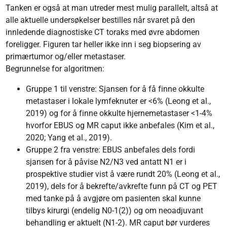
Tanken er også at man utreder mest mulig parallelt, altså at
alle aktuelle undersøkelser bestilles når svaret på den
innledende diagnostiske CT toraks med øvre abdomen
foreligger. Figuren tar heller ikke inn i seg biopsering av
primærtumor og/eller metastaser.
Begrunnelse for algoritmen:
Gruppe 1 til venstre: Sjansen for å få finne okkulte
metastaser i lokale lymfeknuter er <6% (Leong et al.,
2019) og for å finne okkulte hjernemetastaser <1-4%
hvorfor EBUS og MR caput ikke anbefales (Kim et al.,
2020; Yang et al., 2019).
Gruppe 2 fra venstre: EBUS anbefales dels fordi
sjansen for å påvise N2/N3 ved antatt N1 er i
prospektive studier vist å være rundt 20% (Leong et al.,
2019), dels for å bekrefte/avkrefte funn på CT og PET
med tanke på å avgjøre om pasienten skal kunne
tilbys kirurgi (endelig N0-1(2)) og om neoadjuvant
behandling er aktuelt (N1-2). MR caput bør vurderes