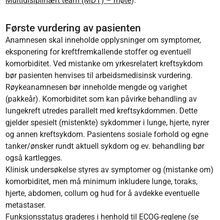
Multidisiplinært team (MDT) – møte
).
Første vurdering av pasienten
Anamnesen skal inneholde opplysninger om symptomer,
eksponering for kreftfremkallende stoffer og eventuell
komorbiditet. Ved mistanke om yrkesrelatert kreftsykdom
bør pasienten henvises til arbeidsmedisinsk vurdering.
Røykeanamnesen bør inneholde mengde og varighet
(pakkeår). Komorbiditet som kan påvirke behandling av
lungekreft utredes parallelt med kreftsykdommen. Dette
gjelder spesielt (mistenkte) sykdommer i lunge, hjerte, nyrer
og annen kreftsykdom. Pasientens sosiale forhold og egne
tanker/ønsker rundt aktuell sykdom og ev. behandling bør
også kartlegges.
Klinisk undersøkelse styres av symptomer og (mistanke om)
komorbiditet, men må minimum inkludere lunge, toraks,
hjerte, abdomen, collum og hud for å avdekke eventuelle
metastaser.
Funksjonsstatus graderes i henhold til ECOG-reglene (se