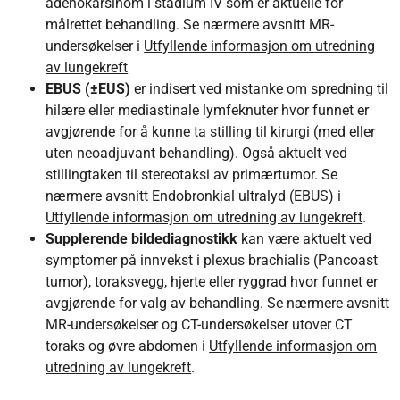
adenokarsinom i stadium IV som er aktuelle for
målrettet behandling. Se nærmere avsnitt MR-
undersøkelser i
Utfyllende informasjon om utredning
av lungekreft
EBUS (±EUS)
er indisert ved mistanke om
spredning til
hilære eller mediastinale lymfeknuter hvor funnet er
avgjørende for å kunne ta stilling til kirurgi (med eller
uten neoadjuvant behandling). Også aktuelt ved
stillingtaken til stereotaksi av primærtumor. Se
nærmere avsnitt Endobronkial ultralyd (EBUS) i
Utfyllende informasjon om utredning av lungekreft
.
Supplerende bildediagnostikk
kan være aktuelt ved
symptomer på innvekst i plexus brachialis (Pancoast
tumor), toraksvegg, hjerte eller ryggrad hvor funnet er
avgjørende for valg av behandling. Se nærmere avsnitt
MR-undersøkelser og CT-undersøkelser utover CT
toraks og øvre abdomen i
Utfyllende informasjon om
utredning av lungekreft
.