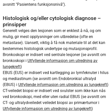
avsnitt "Pasientens funksjonsnivå").
Histologisk og/eller cytologisk diagnose –
prinsipper
Generelt velges den lesjonen som er enklest å nå, og om
mulig, gir mest opplysninger om utbredelse (ofte en
metastase). Uansett, viktig å få nok materiale til at det kan
bestemmes histologisk undertype og mutasjonsprofil.
Bronkoskopi er indisert ved sentrale lesjoner (se avsnitt om
bronkoskopi i
Utfyllende informasjon om utredning av
lungekreft
)
EBUS (EUS) er indisert ved kartlegging av lymfeknuter i hilus
og mediastinum (se avsnitt om Endobronkial ultralyd
(EBUS) i
Utfyllende informasjon om utredning av lungekreft
)
CT-veiledet biopsi er indisert ved svulster som ikke kan nås
ved bronkoskopi, med eller uten radial EBUS (se avsnitt om
CT- og ultralydveiledet veiledet biopsi av primærtumor i
Utfyllende informasjon om utredning av lungekreft
)