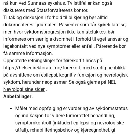
nå kun ved Sunnaas sykehus. Tvilstilfeller kan også
diskuteres med Statsforvalterens kontor.
Tiltak og diskusjon i forhold til bilkjøring bør alltid
dokumenteres i journalen. Pasienter som får kjøretillatelse,
men hvor sykdomsprogresjon ikke kan utelukkes, bør
informeres om særlig aktsomhet i forhold til eget ansvar og
legekontakt ved nye symptomer eller anfall. Pårørende bør
få samme informasjon.
Oppdaterte retningslinjer for førerkort finnes på
https://helsedirektoratet.no/forerkort
, med særlig henblikk
på avsnittene om epilepsi, kognitiv funksjon og nevrologisk
sykdom, herunder neoplasmer. Se også gjerne på
NEL
Nevrologi sine sider
.
Anbefalinger:
Målet med oppfølging er vurdering av sykdomsstatus
og indikasjon for videre tumorrettet behandling,
symptomkontroll (inkludert epilepsi og nevrologiske
utfall), rehabiliteringsbehov og kjøreegnethet, gi