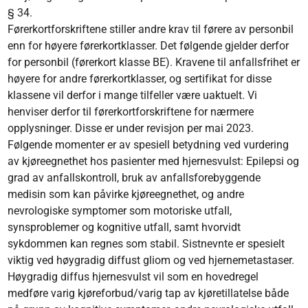
§ 34.
Førerkortforskriftene stiller andre krav til førere av personbil
enn for høyere førerkortklasser. Det følgende gjelder derfor
for personbil (førerkort klasse BE). Kravene til anfallsfrihet er
høyere for andre førerkortklasser, og sertifikat for disse
klassene vil derfor i mange tilfeller være uaktuelt. Vi
henviser derfor til førerkortforskriftene for nærmere
opplysninger. Disse er under revisjon per mai 2023.
Følgende momenter er av spesiell betydning ved vurdering
av kjøreegnethet hos pasienter med hjernesvulst: Epilepsi og
grad av anfallskontroll, bruk av anfallsforebyggende
medisin som kan påvirke kjøreegnethet, og andre
nevrologiske symptomer som motoriske utfall,
synsproblemer og kognitive utfall, samt hvorvidt
sykdommen kan regnes som stabil. Sistnevnte er spesielt
viktig ved høygradig diffust gliom og ved hjernemetastaser.
Høygradig diffus hjernesvulst vil som en hovedregel
medføre varig kjøreforbud/varig tap av kjøretillatelse både