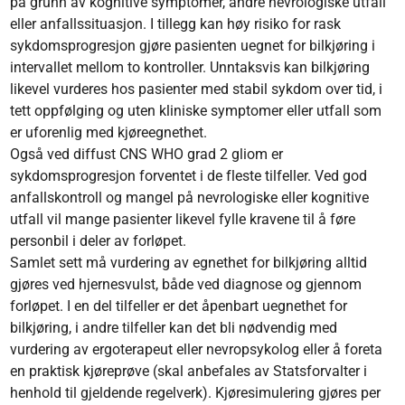
på grunn av kognitive symptomer, andre nevrologiske utfall
eller anfallssituasjon. I tillegg kan høy risiko for rask
sykdomsprogresjon gjøre pasienten uegnet for bilkjøring i
intervallet mellom to kontroller. Unntaksvis kan bilkjøring
likevel vurderes hos pasienter med stabil sykdom over tid, i
tett oppfølging og uten kliniske symptomer eller utfall som
er uforenlig med kjøreegnethet.
Også ved diffust CNS WHO grad 2 gliom er
sykdomsprogresjon forventet i de fleste tilfeller. Ved god
anfallskontroll og mangel på nevrologiske eller kognitive
utfall vil mange pasienter likevel fylle kravene til å føre
personbil i deler av forløpet.
Samlet sett må vurdering av egnethet for bilkjøring alltid
gjøres ved hjernesvulst, både ved diagnose og gjennom
forløpet. I en del tilfeller er det åpenbart uegnethet for
bilkjøring, i andre tilfeller kan det bli nødvendig med
vurdering av ergoterapeut eller nevropsykolog eller å foreta
en praktisk kjøreprøve (skal anbefales av Statsforvalter i
henhold til gjeldende regelverk). Kjøresimulering gjøres per