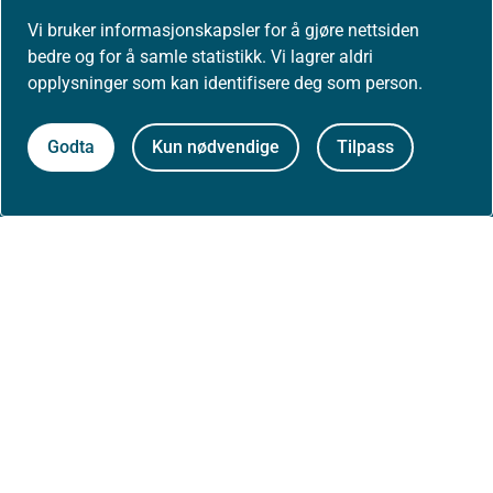
Høringer
Vi bruker informasjonskapsler for å gjøre nettsiden
bedre og for å samle statistikk. Vi lagrer aldri
opplysninger som kan identifisere deg som person.
Presse
Godta
Kun nødvendige
Tilpass
Om nettstedet
Personvernerklæring
Tilgjengelighetserklæring (uustatus.no)
Besøksstatistikk og informasjonskapsler