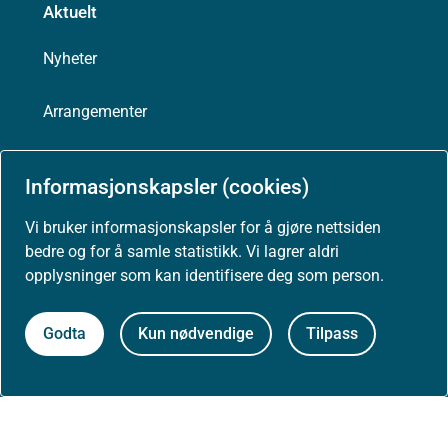
Aktuelt
Nyheter
Arrangementer
Høringer
Informasjonskapsler (cookies)
Presse
Vi bruker informasjonskapsler for å gjøre nettsiden
bedre og for å samle statistikk. Vi lagrer aldri
opplysninger som kan identifisere deg som person.
Om nettstedet
Godta
Kun nødvendige
Tilpass
Personvernerklæring
Tilgjengelighetserklæring (uustatus.no)