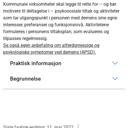
Kommunale virksomheter skal legge til rette for – og bør
motivere til deltagelse i – psykososiale tiltak og aktiviteter
som tar utgangspunkt i personen med demens sine egne
interesser, preferanser og funksjonsnivå. Aktivitetene
formuleres i personens tiltaksplan, som evalueres og
tilpasses regelmessig.
Se også egen anbefaling om atferdsmessige og
psykologiske symptomer ved demens (APSD).
Praktisk informasjon
Begrunnelse
Siste faglige endring: 11. mai 2022