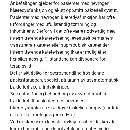
Anbefalingen gjelder for pasienter med nevrogen
blæredysfunksjon og akutt oppstått bakteriell cystitt.
Pasienter med nevrogen blæredysfunksjon har ofte
utfordringer med ufullstendig tømming og
inkontinens. Derfor vil det ofte være nødvendig med
intermitterende kateterisering, eventuelt permanent
transuretralt kateter eller suprapubisk kateter der
intermitterende kateterisering ikke er mulig eller
hensiktsmessig. Tilstandene kan disponere for
terapisvikt.
Det er økt risiko for overbehandling hos denne
pasientgruppen, spesielt på grunn av asymptomatisk
bakteriuri ved urindyrkninger.
Screening for og behandling av asymptomatisk
bakteriuri til pasienter med nevrogen
blæredysfunksjon skal hovedsakelig unngås (unntak
er forut for urologisk prosedyre).
Ved mistanke om klinisk infeksjon stilles det krav til
korrekt mikrobiologisk prøvetaking og utfyllende