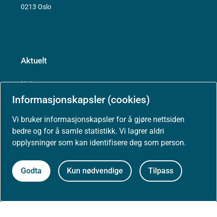
0213 Oslo
Aktuelt
Nyheter
Informasjonskapsler (cookies)
Arrangementer
Vi bruker informasjonskapsler for å gjøre nettsiden
bedre og for å samle statistikk. Vi lagrer aldri
Høringer
opplysninger som kan identifisere deg som person.
Presse
Godta
Kun nødvendige
Tilpass