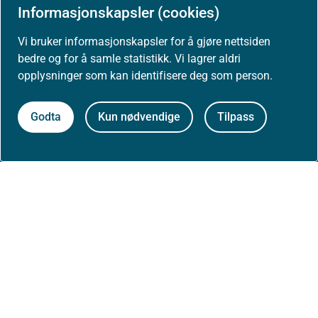
Aktuelt
Informasjonskapsler (cookies)
Nyheter
Vi bruker informasjonskapsler for å gjøre nettsiden
bedre og for å samle statistikk. Vi lagrer aldri
opplysninger som kan identifisere deg som person.
Arrangementer
Godta
Kun nødvendige
Tilpass
Høringer
Presse
Om nettstedet
Personvernerklæring
Tilgjengelighetserklæring (uustatus.no)