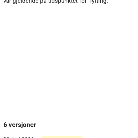
var gjeldende på tidspunktet for flytting.
6 versjoner