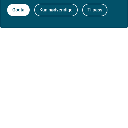
Godta
Kun nødvendige
Tilpass
Om nettstedet
Personvernerklæring
Tilgjengelighetserklæring (uustatus.no)
Besøksstatistikk og informasjonskapsler
Nyhetsvarsel og abonnement
Åpne data (API)
Følg oss: