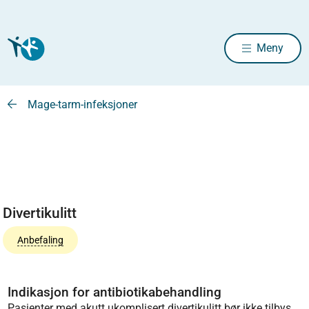
Meny
Mage-tarm-infeksjoner
Divertikulitt
Anbefaling
Indikasjon for antibiotikabehandling
Pasienter med akutt ukomplisert divertikulitt bør ikke tilbys