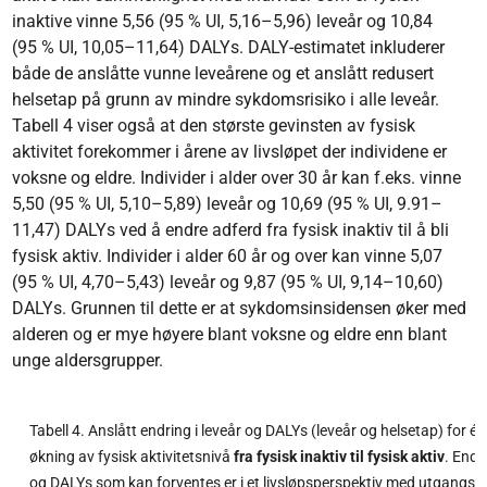
inaktive vinne 5,56 (95 % UI, 5,16–5,96) leveår og 10,84
(95 % UI, 10,05–11,64) DALYs. DALY-estimatet inkluderer
både de anslåtte vunne leveårene og et anslått redusert
helsetap på grunn av mindre sykdomsrisiko i alle leveår.
Tabell 4 viser også at den største gevinsten av fysisk
aktivitet forekommer i årene av livsløpet der individene er
voksne og eldre. Individer i alder over 30 år kan f.eks. vinne
5,50 (95 % UI, 5,10–5,89) leveår og 10,69 (95 % UI, 9.91–
11,47) DALYs ved å endre adferd fra fysisk inaktiv til å bli
fysisk aktiv. Individer i alder 60 år og over kan vinne 5,07
(95 % UI, 4,70–5,43) leveår og 9,87 (95 % UI, 9,14–10,60)
DALYs. Grunnen til dette er at sykdomsinsidensen øker med
alderen og er mye høyere blant voksne og eldre enn blant
unge aldersgrupper.
Tabell 4. Anslått endring i leveår og DALYs (leveår og helsetap) for é
økning av fysisk aktivitetsnivå
fra fysisk inaktiv til fysisk aktiv
. Endr
og DALYs som kan forventes er i et livsløpsperspektiv med utgangspu