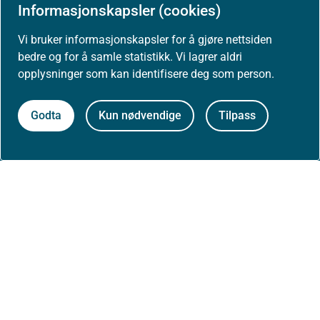
Informasjonskapsler (cookies)
Høringer
Vi bruker informasjonskapsler for å gjøre nettsiden
bedre og for å samle statistikk. Vi lagrer aldri
opplysninger som kan identifisere deg som person.
Presse
Godta
Kun nødvendige
Tilpass
Om nettstedet
Personvernerklæring
Tilgjengelighetserklæring (uustatus.no)
Besøksstatistikk og informasjonskapsler