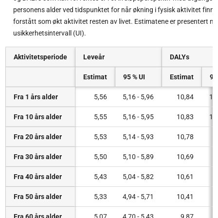
personens alder ved tidspunktet for når økning i fysisk aktivitet finne
forstått som økt aktivitet resten av livet. Estimatene er presentert 
usikkerhetsintervall (UI).
Aktivitetsperiode
Leveår
DALYs
Estimat
95 % UI
Estimat
95
Fra 1 års alder
5,56
5,16 - 5,96
10,84
10
Fra 10 års alder
5,55
5,16 - 5,95
10,83
10
Fra 20 års alder
5,53
5,14 - 5,93
10,78
9
Fra 30 års alder
5,50
5,10 - 5,89
10,69
9
Fra 40 års alder
5,43
5,04 - 5,82
10,61
9
Fra 50 års alder
5,33
4,94 - 5,71
10,41
9
Fra 60 års alder
5,07
4,70 - 5,43
9,87
9