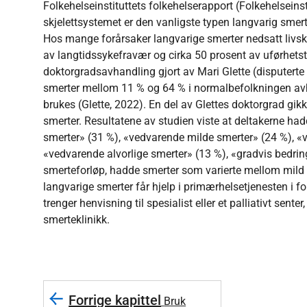
Folkehelseinstituttets folkehelserapport (Folkehelseins
skjelettsystemet er den vanligste typen langvarig smer
Hos mange forårsaker langvarige smerter nedsatt livskva
av langtidssykefravær og cirka 50 prosent av uførhetstil
doktorgradsavhandling gjort av Mari Glette (disputerte
smerter mellom 11 % og 64 % i normalbefolkningen av
brukes (Glette, 2022). En del av Glettes doktorgrad gik
smerter. Resultatene av studien viste at deltakerne ha
smerter» (31 %), «vedvarende milde smerter» (24 %), 
«vedvarende alvorlige smerter» (13 %), «gradvis bedri
smerteforløp, hadde smerter som varierte mellom mild o
langvarige smerter får hjelp i primærhelsetjenesten i f
trenger henvisning til spesialist eller et palliativt sente
smerteklinikk.
Forrige kapittel
Bruk