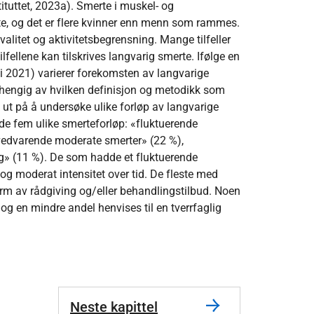
tituttet, 2023a). Smerte i muskel- og
te, og det er flere kvinner enn menn som rammes.
litet og aktivitetsbegrensning. Mange tilfeller
fellene kan tilskrives langvarig smerte. Ifølge en
 i 2021) varierer forekomsten av langvarige
hengig av hvilken definisjon og metodikk som
k ut på å undersøke ulike forløp av langvarige
dde fem ulike smerteforløp: «fluktuerende
«vedvarende moderate smerter» (22 %),
ng» (11 %). De som hadde et fluktuerende
g moderat intensitet over tid. De fleste med
orm av rådgiving og/eller behandlingstilbud. Noen
r, og en mindre andel henvises til en tverrfaglig
Neste kapittel