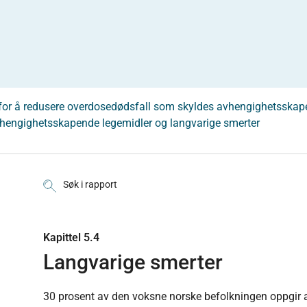
k for å redusere overdosedødsfall som skyldes avhengighetsskap
vhengighetsskapende legemidler og langvarige smerter
Søk i rapport
Kapittel 5.4
Langvarige smerter
30 prosent av den voksne norske befolkningen oppgir a