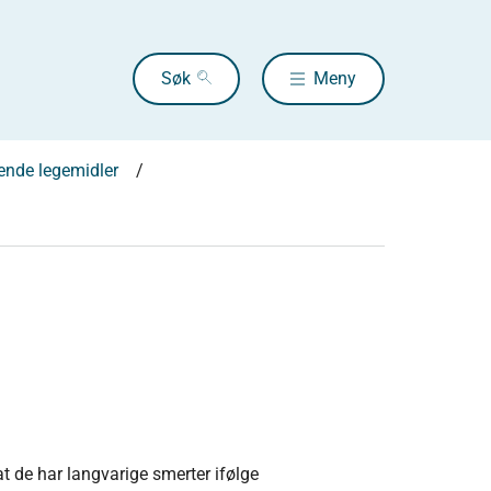
Søk
Meny
ende legemidler
t de har langvarige smerter ifølge