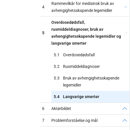
Rammevilkår for medisinsk bruk av
4
avhengighetsskapende legemidler
Overdosedødsfall,
rusmiddeldiagnoser, bruk av
5
avhengighetsskapende legemidler og
langvarige smerter
5.1
Overdosedødsfall
5.2
Rusmiddeldiagnoser
5.3
Bruk av avhengighetsskapende
legemidler
5.4
Langvarige smerter
6
Aktørbildet
7
Problemforståelse og mål