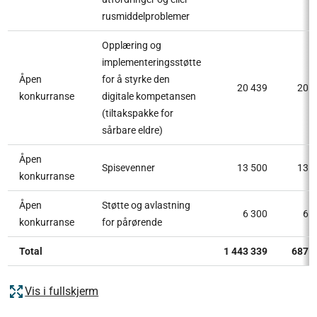
rusmiddelproblemer
Opplæring og
implementeringsstøtte
Åpen
for å styrke den
20 439
20 
konkurranse
digitale kompetansen
(tiltakspakke for
sårbare eldre)
Åpen
Spisevenner
13 500
13 
konkurranse
Åpen
Støtte og avlastning
6 300
6 
konkurranse
for pårørende
Total
1 443 339
687 
Vis i fullskjerm