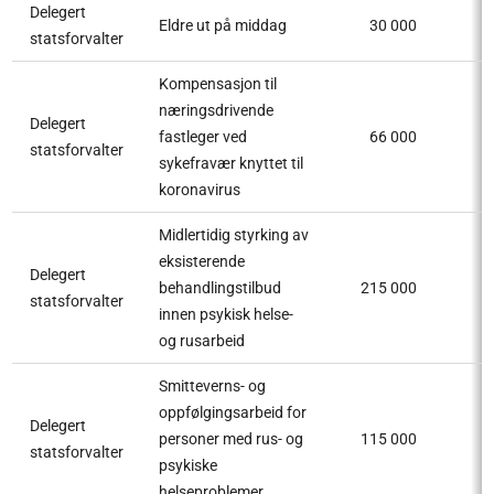
Delegert
Eldre ut på middag
30 000
statsforvalter
Kompensasjon til
næringsdrivende
Delegert
fastleger ved
66 000
statsforvalter
sykefravær knyttet til
koronavirus
Midlertidig styrking av
eksisterende
Delegert
behandlingstilbud
215 000
statsforvalter
innen psykisk helse-
og rusarbeid
Smitteverns- og
oppfølgingsarbeid for
Delegert
personer med rus- og
115 000
statsforvalter
psykiske
helseproblemer