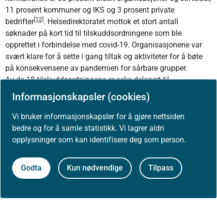
11 prosent kommuner og IKS og 3 prosent private
[12]
bedrifter
. Helsedirektoratet mottok et stort antall
søknader på kort tid til tilskuddsordningene som ble
opprettet i forbindelse med covid-19. Organisasjonene var
svært klare for å sette i gang tiltak og aktiviteter for å bøte
på konsekvensene av pandemien for sårbare grupper.
Av de 18 tilskuddsordningene er seks delegert til
statsforvalteren og utbetalingene fra tilskuddsordningene
Informasjonskapsler (cookies)
fremkommer ikke i tabell 11. Utbetaling til Stiftelsen Dam er
hele bevilgningen i sin helhet som er forvaltet og utbetalt fra
Vi bruker informasjonskapsler for å gjøre nettsiden
Stiftelsen Dam.
bedre og for å samle statistikk. Vi lagrer aldri
opplysninger som kan identifisere deg som person.
Fotnoter
Godta
Kun nødvendige
Tilpass
[12]
Inkludert tilskudd til Besøksverter forvaltet av Stiftelsen
Dam.