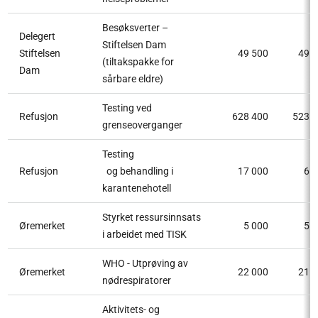
Besøksverter –
Delegert
Stiftelsen Dam
Stiftelsen
49 500
49 
(tiltakspakke for
Dam
sårbare eldre)
Testing ved
Refusjon
628 400
523 
grenseoverganger
Testing
Refusjon
og behandling i
17 000
6 
karantenehotell
Styrket ressursinnsats
Øremerket
5 000
5 
i arbeidet med TISK
WHO - Utprøving av
Øremerket
22 000
21 
nødrespiratorer
Aktivitets- og