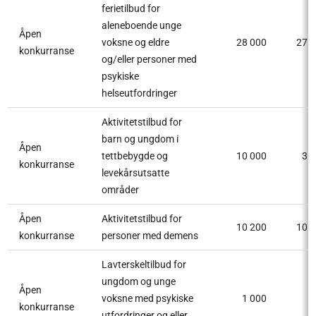
ferietilbud for
aleneboende unge
Åpen
voksne og eldre
28 000
27 
konkurranse
og/eller personer med
psykiske
helseutfordringer
Aktivitetstilbud for
barn og ungdom i
Åpen
tettbebygde og
10 000
3 
konkurranse
levekårsutsatte
områder
Åpen
Aktivitetstilbud for
10 200
10 
konkurranse
personer med demens
Lavterskeltilbud for
ungdom og unge
Åpen
voksne med psykiske
1 000
8
konkurranse
utfordringer og eller