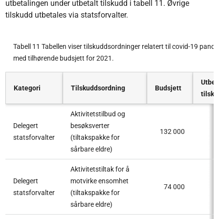
utbetalingen under utbetalt tilskudd i tabell 11. Øvrige
tilskudd utbetales via statsforvalter.
Tabell 11 Tabellen viser tilskuddsordninger relatert til covid-19 pand
med tilhørende budsjett for 2021.
Utbet
Kategori
Tilskuddsordning
Budsjett
tilsk
Aktivitetstilbud og
Delegert
besøksverter
132 000
statsforvalter
(tiltakspakke for
sårbare eldre)
Aktivitetstiltak for å
Delegert
motvirke ensomhet
74 000
statsforvalter
(tiltakspakke for
sårbare eldre)