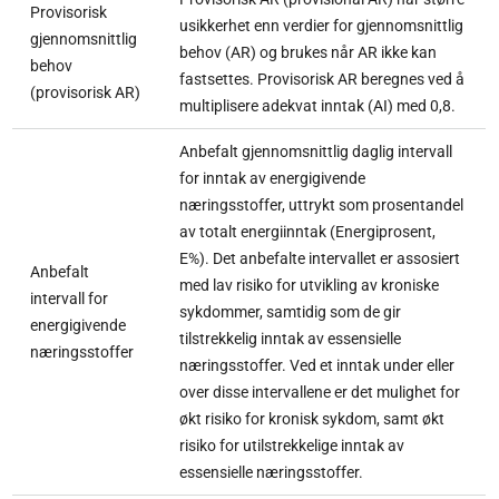
Provisorisk
usikkerhet enn verdier for gjennomsnittlig
gjennomsnittlig
behov (AR) og brukes når AR ikke kan
behov
fastsettes. Provisorisk AR beregnes ved å
(provisorisk AR)
multiplisere adekvat inntak (AI) med 0,8.
Anbefalt gjennomsnittlig daglig intervall
for inntak av energigivende
næringsstoffer, uttrykt som prosentandel
av totalt energiinntak (Energiprosent,
E%). Det anbefalte intervallet er assosiert
Anbefalt
med lav risiko for utvikling av kroniske
intervall for
sykdommer, samtidig som de gir
energigivende
tilstrekkelig inntak av essensielle
næringsstoffer
næringsstoffer. Ved et inntak under eller
over disse intervallene er det mulighet for
økt risiko for kronisk sykdom, samt økt
risiko for utilstrekkelige inntak av
essensielle næringsstoffer.