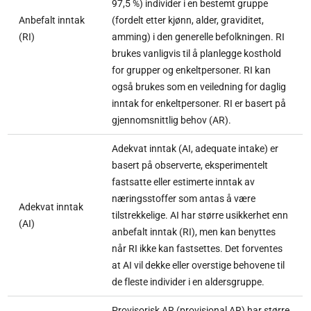
97,5 %) individer i en bestemt gruppe
Anbefalt inntak
(fordelt etter kjønn, alder, graviditet,
(RI)
amming) i den generelle befolkningen. RI
brukes vanligvis til å planlegge kosthold
for grupper og enkeltpersoner. RI kan
også brukes som en veiledning for daglig
inntak for enkeltpersoner. RI er basert på
gjennomsnittlig behov (AR).
Adekvat inntak (AI, adequate intake) er
basert på observerte, eksperimentelt
fastsatte eller estimerte inntak av
næringsstoffer som antas å være
Adekvat inntak
tilstrekkelige. AI har større usikkerhet enn
(AI)
anbefalt inntak (RI), men kan benyttes
når RI ikke kan fastsettes. Det forventes
at AI vil dekke eller overstige behovene til
de fleste individer i en aldersgruppe.
Provisorisk AR (provisional AR) har større