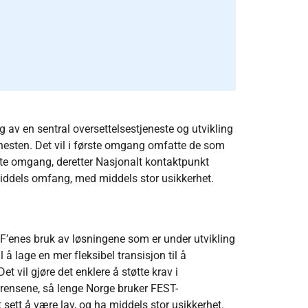
ng av en sentral oversettelsestjeneste og utvikling
nesten. Det vil i første omgang omfatte de som
rste omgang, deretter Nasjonalt kontaktpunkt
middels omfang, med middels stor usikkerhet.
HF’enes bruk av løsningene som er under utvikling
 å lage en mer fleksibel transisjon til å
 vil gjøre det enklere å støtte krav i
grensene, så lenge Norge bruker FEST-
sett å være lav, og ha middels stor usikkerhet.