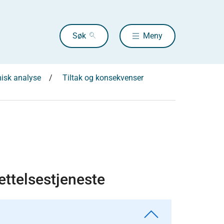
Søk
Meny
isk analyse
Tiltak og konsekvenser
ettelsestjeneste