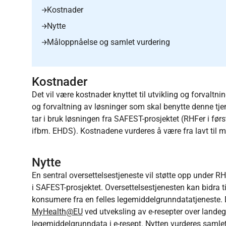
Kostnader
Nytte
Måloppnåelse og samlet vurdering
Kostnader
Det vil være kostnader knyttet til utvikling og forvaltni
og forvaltning av løsninger som skal benytte denne tje
tar i bruk løsningen fra SAFEST-prosjektet (RHFer i fø
ifbm. EHDS). Kostnadene vurderes å være fra lavt til 
Nytte
En sentral oversettelsestjeneste vil støtte opp under R
i SAFEST-prosjektet. Oversettelsestjenesten kan bidra til
konsumere fra en felles legemiddelgrunndatatjeneste. Det
MyHealth@EU
ved utveksling av e-resepter over lande
legemiddelgrunndata i e-resept. Nytten vurderes samlet 