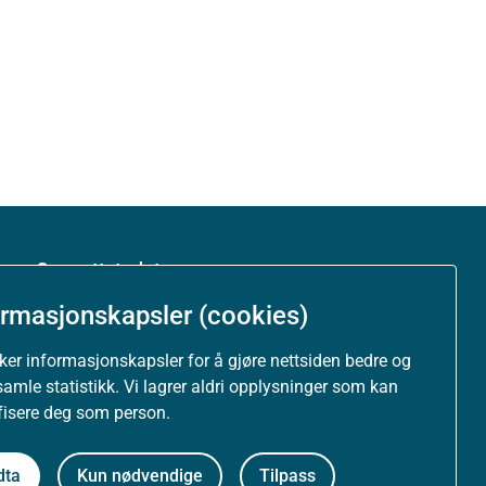
Om nettstedet
ormasjonskapsler (cookies)
Personvernerklæring
uker informasjonskapsler for å gjøre nettsiden bedre og
Tilgjengelighetserklæring (uustatus.no)
samle statistikk. Vi lagrer aldri opplysninger som kan
ifisere deg som person.
Besøksstatistikk og informasjonskapsler
dta
Kun nødvendige
Tilpass