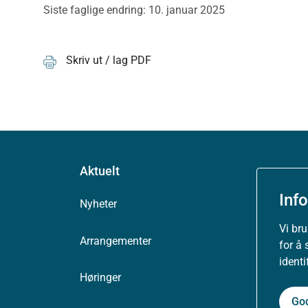
Siste faglige endring: 10. januar 2025
Skriv ut / lag PDF
Aktuelt
Inf
Nyheter
Vi br
Arrangementer
for å 
ident
Høringer
Go