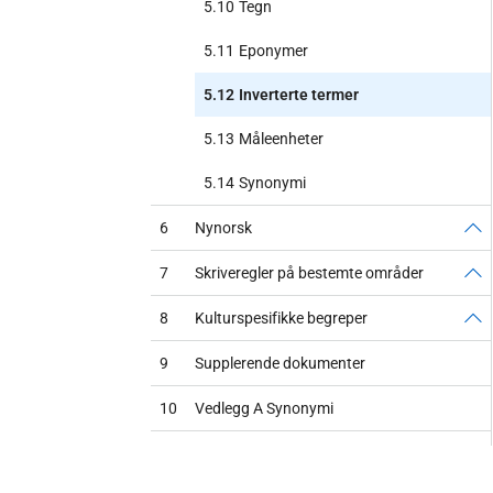
5.10
Tegn
5.11
Eponymer
5.12
Inverterte termer
5.13
Måleenheter
5.14
Synonymi
6
Nynorsk
7
Skriveregler på bestemte områder
8
Kulturspesifikke begreper
9
Supplerende dokumenter
10
Vedlegg A Synonymi