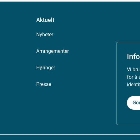
Aktuelt
Nyheter
Arrangementer
Inf
Høringer
Vi br
for å 
Presse
ident
Go