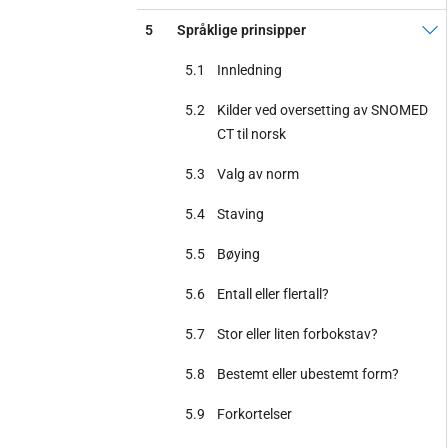
5
Språklige prinsipper
5.1
Innledning
5.2
Kilder ved oversetting av SNOMED
CT til norsk
5.3
Valg av norm
5.4
Staving
5.5
Bøying
5.6
Entall eller flertall?
5.7
Stor eller liten forbokstav?
5.8
Bestemt eller ubestemt form?
5.9
Forkortelser