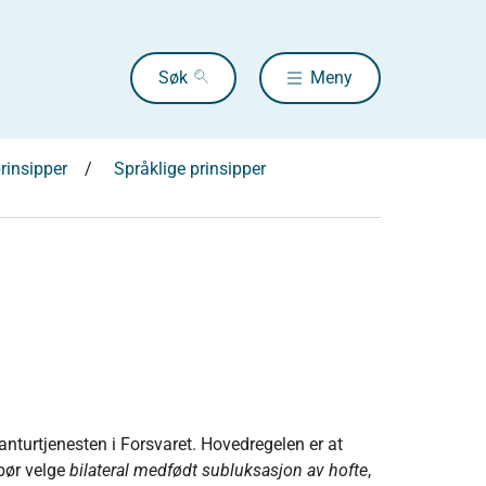
Søk
Meny
rinsipper
Språklige prinsipper
ndanturtjenesten i Forsvaret. Hovedregelen er at
bør velge
bilateral medfødt subluksasjon av hofte
,