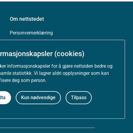
Om nettstedet
Personvernerklæring
Tilgjengelighetserklæring (uustatus.no)
ormasjonskapsler (cookies)
Besøksstatistikk og informasjonskapsler
uker informasjonskapsler for å gjøre nettsiden bedre og
samle statistikk. Vi lagrer aldri opplysninger som kan
Nyhetsvarsel og abonnement
ifisere deg som person.
Åpne data (API)
dta
Kun nødvendige
Tilpass