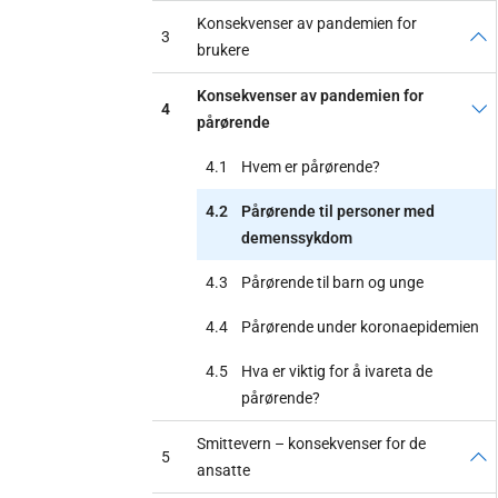
Konsekvenser av pandemien for
3
brukere
Konsekvenser av pandemien for
4
pårørende
4.1
Hvem er pårørende?
4.2
Pårørende til personer med
demenssykdom
4.3
Pårørende til barn og unge
4.4
Pårørende under koronaepidemien
4.5
Hva er viktig for å ivareta de
pårørende?
Smittevern – konsekvenser for de
5
ansatte