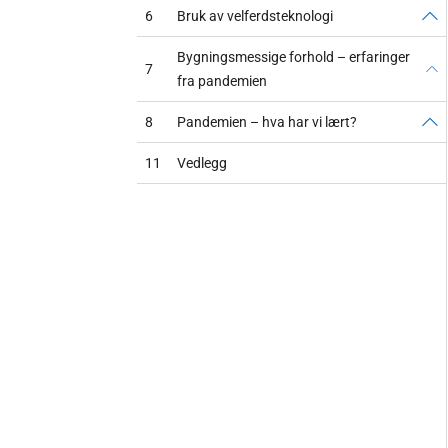
6
Bruk av velferdsteknologi
Bygningsmessige forhold – erfaringer
7
fra pandemien
8
Pandemien – hva har vi lært?
11
Vedlegg