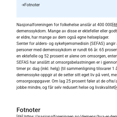
Fotnoter
Nasjonalforeningen for folkehelse anslår at 400 000
[4
demenssykdom. Mange av disse er ektefeller eller god
er eldre, har mange av dem også egne helseplager.
Senter for alders- og sykehjemsmedisin (SEFAS) angir a
personer med demenssykdom er rundt 66 år. 65 prosent a
en ektefelle og 52 prosent er alene om omsorgen, enten de
SEFAS har anslått at omsorgs­belastningen er i gjennoms
timer pr. dag (inkl. helg) (til sammenligning tilsvarer 1
demenssyke oppgir at de setter sitt eget liv på vent, m
omsorgsoppgaver. Om lag 25 prosent føler at de ofte/a
jobbe mindre, og får selv redusert helse og livskvalitet
[
Fotnoter
[46]
https://nasjonalforeningen.no/demens/hva-er-de