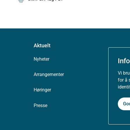
Aktuelt
Nyheter
Inf
Vi br
Arrangementer
for å 
ident
Høringer
Go
Presse