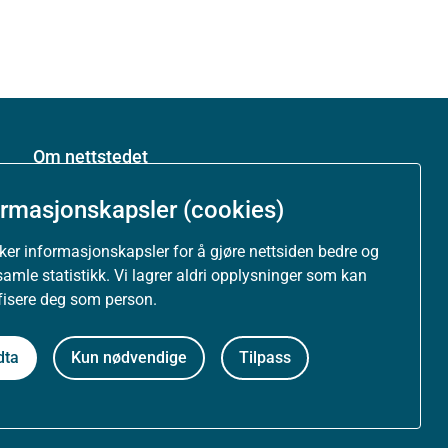
Om nettstedet
Personvernerklæring
ormasjonskapsler (cookies)
uker informasjonskapsler for å gjøre nettsiden bedre og
Tilgjengelighetserklæring (uustatus.no)
samle statistikk. Vi lagrer aldri opplysninger som kan
ifisere deg som person.
Besøksstatistikk og informasjonskapsler
dta
Kun nødvendige
Tilpass
Nyhetsvarsel og abonnement
Åpne data (API)