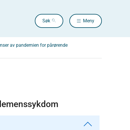
Søk
Meny
nser av pandemien for pårørende
d demenssykdom