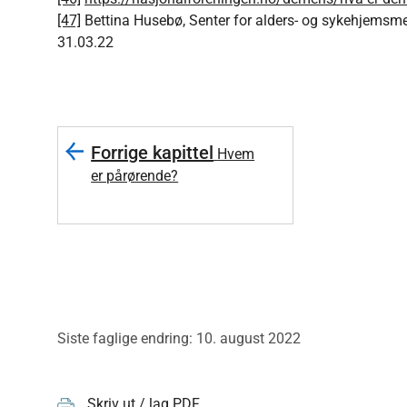
[47]
Bettina Husebø, Senter for alders- og sykehjemsmedis
31.03.22
Forrige kapittel
Hvem
er pårørende?
Siste faglige endring: 10. august 2022
Skriv ut / lag PDF