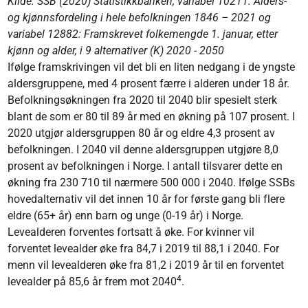
Kilde: SSB (2020) Statistikkbanken, variabel 10211: Alders-
og kjønnsfordeling i hele befolkningen 1846 – 2021 og
variabel 12882: Framskrevet folkemengde 1. januar, etter
kjønn og alder, i 9 alternativer (K) 2020 - 2050
Ifølge framskrivingen vil det bli en liten nedgang i de yngste
aldersgruppene, med 4 prosent færre i alderen under 18 år.
Befolkningsøkningen fra 2020 til 2040 blir spesielt sterk
blant de som er 80 til 89 år med en økning på 107 prosent. I
2020 utgjør aldersgruppen 80 år og eldre 4,3 prosent av
befolkningen. I 2040 vil denne aldersgruppen utgjøre 8,0
prosent av befolkningen i Norge. I antall tilsvarer dette en
økning fra 230 710 til nærmere 500 000 i 2040. Ifølge SSBs
hovedalternativ vil det innen 10 år for første gang bli flere
eldre (65+ år) enn barn og unge (0-19 år) i Norge.
Levealderen forventes fortsatt å øke. For kvinner vil
forventet levealder øke fra 84,7 i 2019 til 88,1 i 2040. For
menn vil levealderen øke fra 81,2 i 2019 år til en forventet
4
levealder på 85,6 år frem mot 2040
.