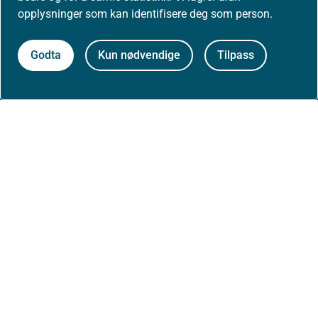
opplysninger som kan identifisere deg som person.
Aktuelt
Godta
Kun nødvendige
Tilpass
Nyheter
Arrangementer
Høringer
Presse
Om nettstedet