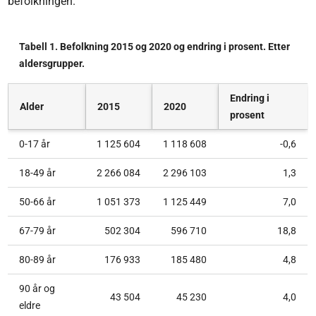
befolkningen.
Tabell 1. Befolkning 2015 og 2020 og endring i prosent. Etter
aldersgrupper.
Endring i
Alder
2015
2020
prosent
0-17 år
1 125 604
1 118 608
-0,6
18-49 år
2 266 084
2 296 103
1,3
50-66 år
1 051 373
1 125 449
7,0
67-79 år
502 304
596 710
18,8
80-89 år
176 933
185 480
4,8
90 år og
43 504
45 230
4,0
eldre