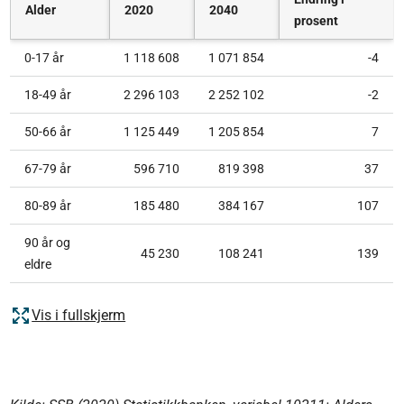
Alder
2020
2040
prosent
0-17 år
1 118 608
1 071 854
-4
18-49 år
2 296 103
2 252 102
-2
50-66 år
1 125 449
1 205 854
7
67-79 år
596 710
819 398
37
80-89 år
185 480
384 167
107
90 år og
45 230
108 241
139
eldre
Vis i fullskjerm