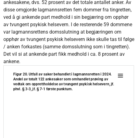
ankesakene, dvs. 52 prosent av det totale antallet anker. Av
disse omgjorde lagmannsretten fem dommer fra tingretten,
ved å gi ankende part medhold i sin begjæring om opphør
av tvungent psykisk helsevern. I de resterende 59 dommene
var lagmannsrettens domsslutning at begjæringen om
opphør av tvungent psykisk helsevern ikke skulle tas til følge
/ anken forkastes (samme domsslutning som i tingretten).
Det vil si at ankende part fikk medhold i ca. 8 prosent av
ankene.
Figur 20. Utfall av saker behandlet i lagmannsretten i 2024.
Figur 20. Utfall av saker behandlet i lagmannsrette
Andel av totalt 122 ankesaker som omhandlet prøving av
Pie chart with 5 slices.
vedtak om opprettholdelse av tvungent psykisk helsevern, jf.
phvl. § 3-3, jf. § 7-1 første punktum.