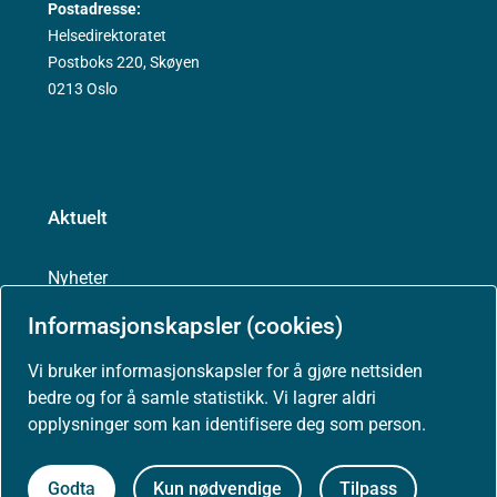
Postadresse:
Helsedirektoratet
Postboks 220, Skøyen
0213 Oslo
Aktuelt
Nyheter
Informasjonskapsler (cookies)
Arrangementer
Vi bruker informasjonskapsler for å gjøre nettsiden
bedre og for å samle statistikk. Vi lagrer aldri
Høringer
opplysninger som kan identifisere deg som person.
Presse
Godta
Kun nødvendige
Tilpass