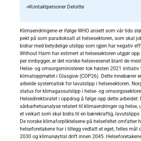
Kontaktpersoner Deloitte
Klimaendringene er ifølge WHO ansett som vår tids størs
pekt på som paradoksalt at helsesektoren, som skal jo
bidrar med betydelige utslipp som igjen har negativ ef
Without Harm har estimert at helsesektoren utgjør opp
per innbygger, er det norske helsevesenet blant de mest
Helse- og omsorgsministeren tok høsten 2021 initiativ t
klimatoppmøtet i Glasgow (COP26). Dette innebærer en
arbeide systematisk for lavutslipp i helsesektoren. Norg
status for klimagassutslipp i helse- og omsorgssektor
Helsedirektoratet i oppdrag å følge opp dette arbeidet
sårbarhetsanalyse relatert til klimaendringer og helse,
et veikart som skal bidra til en bærekraftig, lavutslip
De norske klimaforpliktelsene på helsefeltet omfatter 
helseforetakene har i tillegg vedtatt et eget, felles m
2030 og klimanøytral drift innen 2045. Helseforetakene