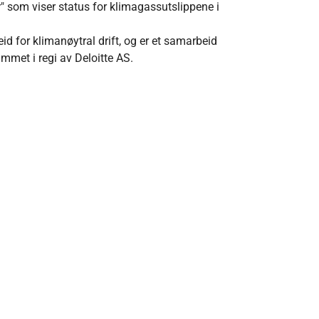
" som viser status for klimagassutslippene i
eid for klimanøytral drift, og er et samarbeid
met i regi av Deloitte AS.