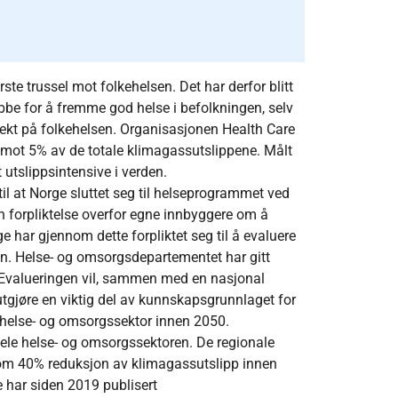
te trussel mot folkehelsen. Det har derfor blitt
bbe for å fremme god helse i befolkningen, selv
fekt på folkehelsen. Organisasjonen Health Care
 mot 5% av de totale klimagassutslippene. Målt
 utslippsintensive i verden.
il at Norge sluttet seg til helseprogrammet ved
 forpliktelse overfor egne innbyggere om å
e har gjennom dette forpliktet seg til å evaluere
en. Helse- og omsorgsdepartementet har gitt
. Evalueringen vil, sammen med en nasjonal
 utgjøre en viktig del av kunnskapsgrunnlaget for
ps helse- og omsorgssektor innen 2050.
hele helse- og omsorgssektoren. De regionale
ål om 40% reduksjon av klimagassutslipp innen
 har siden 2019 publisert