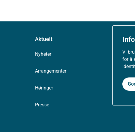
Inf
Aktuelt
Vi br
Nyheter
for å 
ident
Arrangementer
Go
Høringer
Presse