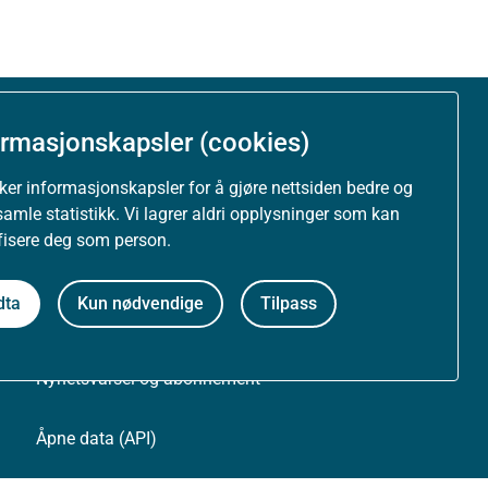
ormasjonskapsler (cookies)
Om nettstedet
uker informasjonskapsler for å gjøre nettsiden bedre og
Personvernerklæring
samle statistikk. Vi lagrer aldri opplysninger som kan
ifisere deg som person.
Tilgjengelighetserklæring (uustatus.no)
dta
Kun nødvendige
Tilpass
Besøksstatistikk og informasjonskapsler
Nyhetsvarsel og abonnement
Åpne data (API)