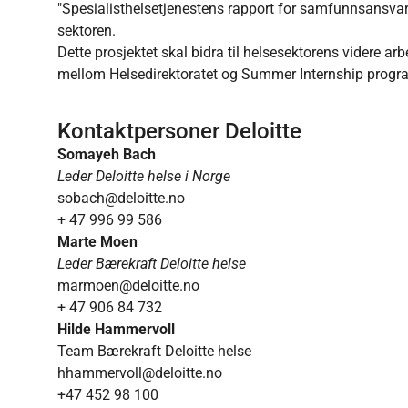
"Spesialisthelsetjenestens rapport for samfunnsansvar
sektoren.
Dette prosjektet skal bidra til helsesektorens videre arb
mellom Helsedirektoratet og Summer Internship program
Kontaktpersoner Deloitte
Somayeh Bach
Leder Deloitte helse i Norge
sobach@deloitte.no
+ 47 996 99 586
Marte Moen
Leder Bærekraft Deloitte helse
marmoen@deloitte.no
+ 47 906 84 732
Hilde Hammervoll
Team Bærekraft Deloitte helse
hhammervoll@deloitte.no
+47 452 98 100