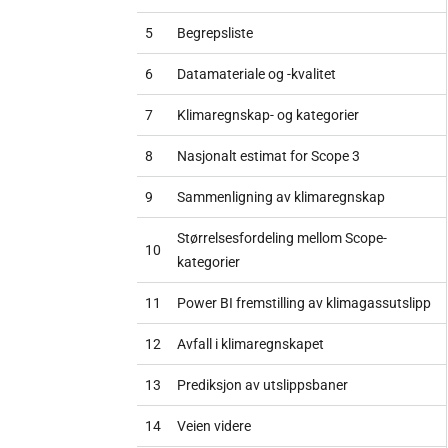
5
Begrepsliste
6
Datamateriale og -kvalitet
7
Klimaregnskap- og kategorier
8
Nasjonalt estimat for Scope 3
9
Sammenligning av klimaregnskap
Størrelsesfordeling mellom Scope-
10
kategorier
11
Power BI fremstilling av klimagassutslipp
12
Avfall i klimaregnskapet
13
Prediksjon av utslippsbaner
14
Veien videre