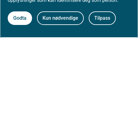
opplysninger som kan identifisere deg som person.
Høringer
Godta
Kun nødvendige
Tilpass
Presse
Om nettstedet
Personvernerklæring
Tilgjengelighetserklæring (uustatus.no)
Besøksstatistikk og informasjonskapsler
Nyhetsvarsel og abonnement