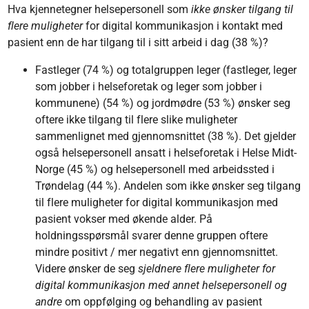
Hva kjennetegner helsepersonell som
ikke ønsker
tilgang til
flere muligheter
for digital kommunikasjon i kontakt med
pasient enn de har tilgang til i sitt arbeid i dag (38 %)?
Fastleger (74 %) og totalgruppen leger (fastleger, leger
som jobber i helseforetak og leger som jobber i
kommunene) (54 %) og jordmødre (53 %) ønsker seg
oftere ikke tilgang til flere slike muligheter
sammenlignet med gjennomsnittet (38 %). Det gjelder
også helsepersonell ansatt i helseforetak i Helse Midt-
Norge (45 %) og helsepersonell med arbeidssted i
Trøndelag (44 %). Andelen som ikke ønsker seg tilgang
til flere muligheter for digital kommunikasjon med
pasient vokser med økende alder. På
holdningsspørsmål svarer denne gruppen oftere
mindre positivt / mer negativt enn gjennomsnittet.
Videre ønsker de seg
sjeldnere flere muligheter for
digital kommunikasjon med annet helsepersonell og
andre
om oppfølging og behandling av pasient