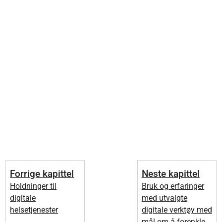
Forrige kapittel
Neste kapittel
Holdninger til
Bruk og erfaringer
digitale
med utvalgte
helsetjenester
digitale verktøy med
mål om å forenkle