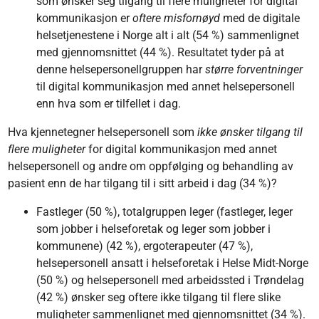
som ønsker seg tilgang til flere muligheter for digital
kommunikasjon er
oftere misfornøyd
med de digitale
helsetjenestene i Norge alt i alt (54 %) sammenlignet
med gjennomsnittet (44 %). Resultatet tyder på at
denne helsepersonellgruppen har
større forventninger
til digital kommunikasjon med annet helsepersonell
enn hva som er tilfellet i dag.
Hva kjennetegner helsepersonell som
ikke ønsker
tilgang til
flere muligheter
for digital kommunikasjon med annet
helsepersonell og andre om oppfølging og behandling av
pasient enn de har tilgang til i sitt arbeid i dag (34 %)?
Fastleger (50 %), totalgruppen leger (fastleger, leger
som jobber i helseforetak og leger som jobber i
kommunene) (42 %), ergoterapeuter (47 %),
helsepersonell ansatt i helseforetak i Helse Midt-Norge
(50 %) og helsepersonell med arbeidssted i Trøndelag
(42 %) ønsker seg oftere ikke tilgang til flere slike
muligheter sammenlignet med gjennomsnittet (34 %).