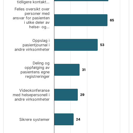
tidligere kontakt…
Felles oversikt over
personer med
ansvar for pasienten
65
65
i ulike deler av
helse- og…
Oppslag i
pasientjournal i
53
53
andre virksomheter
Deling og
oppfølging av
31
31
pasientens egne
registreringer
Videokonferanse
med helsepersonell i
29
29
andre virksomheter
Sikrere systemer
24
24