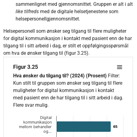
sammenlignet med gjennomsnittet. Gruppen er alt i alt
like tilfreds
med de digitale helsetjenestene som
helsepersonellgjennomsnittet.
Helsepersonell som ønsker seg tilgang til flere muligheter
for digital kommunikasjon i kontakt med pasient enn de har
tilgang til i sitt arbeid i dag, er stilt et oppfølgingsspørsmål
om hva de ønsker tilgang til (figur 3.25).
Figur 3.25
Figur 3.25
Bar chart with 10 bars.
Hva ønsker du tilgang til? (2024) (Prosent)
Filter:
Hva ønsker du tilgang til? (2024) (Prosent) Filter: Kun stilt til
Kun stilt til gruppen som ønsker seg tilgang til flere
The chart has 1 X axis displaying categories.
muligheter for digital kommunikasjon i kontakt
The chart has 1 Y axis displaying values. Data ranges from 2 
med pasient enn de har tilgang til i sitt arbeid i dag.
Flere svar mulig.
Digital
kommunikasjon
mellom behandler
65
65
og…