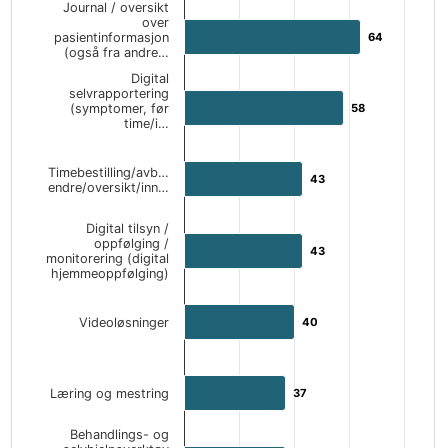
Journal / oversikt
over
pasientinformasjon
64
64
(også fra andre…
Digital
selvrapportering
(symptomer, før
58
58
time/i…
Timebestilling/avb…
43
43
endre/oversikt/inn…
Digital tilsyn /
oppfølging /
43
43
monitorering (digital
hjemmeoppfølging)
Videoløsninger
40
40
Læring og mestring
37
37
Behandlings- og