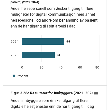
pasient) (2023–2024)
Andel helsepersonell som ønsker tilgang til flere muligheter f
Andel helsepersonell som ønsker tilgang til flere
The chart has 1 X axis displaying categories.
muligheter for digital kommunikasjon med annet
The chart has 1 Y axis displaying values. Data ranges from 34
helsepersonell og andre om behandling av pasient
enn de har tilgang til i sitt arbeid i dag
2024
44
44
2023
34
34
0
20
40
60
80
Prosent
End of interactive chart.
Figur 3.28c Resultater for innbyggere (2021–2024)
Figur 3.28c Resultater for innbyggere (2021–2024)
Bar chart with 4 bars.
Andel innbyggere som ønsker tilgang til flere
Andel innbyggere som ønsker tilgang til flere digitale helsetjene
digitale helsetjenester enn de har tilgang til i dag
The chart has 1 X axis displaying categories.