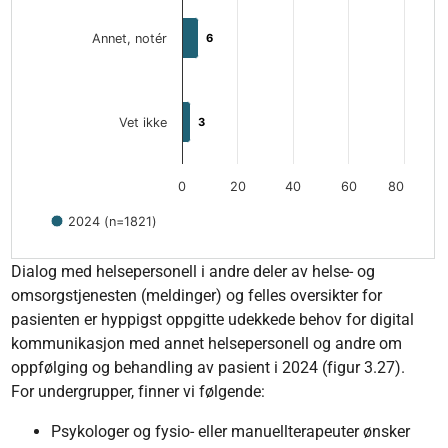
Annet, notér
6
6
Vet ikke
3
3
0
20
40
60
80
2024 (n=1821)
End of interactive chart.
Dialog med helsepersonell i andre deler av helse- og
omsorgstjenesten (meldinger) og felles oversikter for
pasienten er hyppigst oppgitte udekkede behov for digital
kommunikasjon med annet helsepersonell og andre om
oppfølging og behandling av pasient i 2024 (figur 3.27).
For undergrupper, finner vi følgende:
Psykologer og fysio- eller manuellterapeuter ønsker