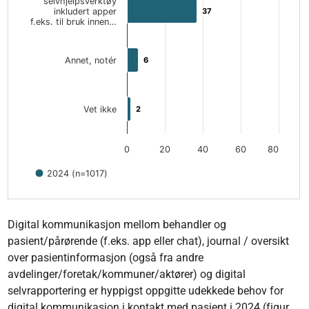
selvhjelpsverktøy
inkludert apper
37
37
f.eks. til bruk innen…
Annet, notér
6
6
Vet ikke
2
2
0
20
40
60
80
2024 (n=1017)
End of interactive chart.
Digital kommunikasjon mellom behandler og
pasient/pårørende (f.eks. app eller chat), journal / oversikt
over pasientinformasjon (også fra andre
avdelinger/foretak/kommuner/aktører) og digital
selvrapportering er hyppigst oppgitte udekkede behov for
digital kommunikasjon i kontakt med pasient i 2024 (figur