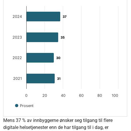
The chart has 1 Y axis displaying values. Data ranges from 30
2024
37
37
2023
35
35
2022
30
30
2021
31
31
0
20
40
60
80
100
Prosent
End of interactive chart.
Mens 37 % av innbyggerne ønsker seg tilgang til flere
digitale helsetjenester enn de har tilgang til i dag, er