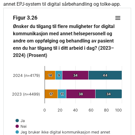
annet EPJ-system til digital sårbehandling og tolke-app.
Figur 3.26
Figur 3.26
Bar chart with 4 data series.
Ønsker du tilgang til flere muligheter for digital
Ønsker du tilgang til flere muligheter for digital kommunikas
kommunikasjon med annet helsepersonell og
The chart has 1 X axis displaying categories.
andre om oppfølging og behandling av pasient
The chart has 1 Y axis displaying values. Data ranges from 14
enn du har tilgang til i ditt arbeid i dag? (2023–
2024) (Prosent)
2024 (n=4179)
14
14
9
9
34
34
44
44
2023 (n=4499)
17
17
11
11
38
38
34
34
0
20
40
60
80
100
Ja
Nei
Jeg bruker ikke digital kommunikasjon med annet