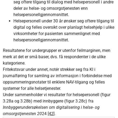
seg oftere tilgang til dialog med helsepersonell i andre
deler av helse- og omsorgstjenesten enn
helsepersonellgjennomsnittet.
Helsepersonell under 30 år ønsker seg oftere tilgang til
digital og felles oversikt over planlagt helsehjelp i ulike
virksomheter for pasienten sammenlignet med
helsepersonellgjennomsnittet.
Resultatene for undergrupper er utenfor feilmarginen, men
merk at det er små baser, dvs. få respondenter i de ulike
kategoriene.
Fritekstsvar under annet, notér strekker seg fra KI i
journalføring for samling av informasjon i forbindelse med
oppsummeringsnotater til enklere NAV-tilgang og felles
systemer for alle helsetjenester.
Under sammenholder vi resultater for helsepersonell (figur
3.28a og 3.28b) med innbyggere (figur 3.28c) fra
Innbyggerundersøkelsen om digitalisering i helse- og
omsorgstjenesten 20
24
[42]
.