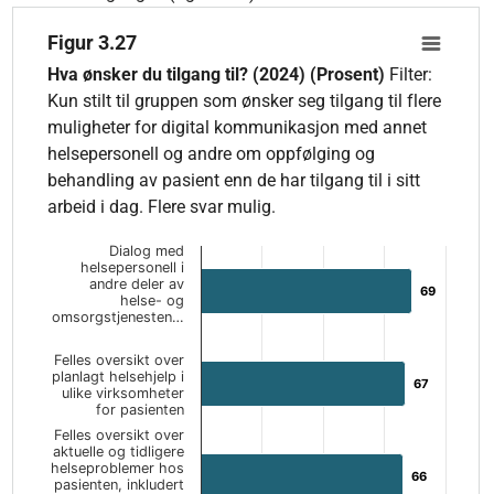
Figur 3.27
Figur 3.27
Bar chart with 10 bars.
Hva ønsker du tilgang til? (2024) (Prosent)
Filter:
Hva ønsker du tilgang til? (2024) (Prosent) Filter: Kun stilt t
Kun stilt til gruppen som ønsker seg tilgang til flere
The chart has 1 X axis displaying categories.
muligheter for digital kommunikasjon med annet
The chart has 1 Y axis displaying values. Data ranges from 3 
helsepersonell og andre om oppfølging og
behandling av pasient enn de har tilgang til i sitt
arbeid i dag. Flere svar mulig.
Dialog med
helsepersonell i
andre deler av
69
69
helse- og
omsorgstjenesten…
Felles oversikt over
planlagt helsehjelp i
67
67
ulike virksomheter
for pasienten
Felles oversikt over
aktuelle og tidligere
helseproblemer hos
66
66
pasienten, inkludert