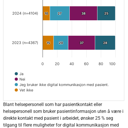
2024 (n=4104)
10
10
27
27
38
38
25
25
2023 (n=4367)
15
15
20
20
37
37
28
28
0
20
40
60
80
100
Ja
Nei
Jeg bruker ikke digital kommunikasjon med pasient.
Vet ikke
End of interactive chart.
Blant helsepersonell som har pasientkontakt eller
helsepersonell som bruker pasientinformasjon uten å være i
direkte kontakt med pasient i arbeidet, ønsker 25 % seg
tilgang til flere muligheter for digital kommunikasjon med