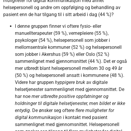
muligheter
for digital kommunikasjon med annet
helsepersonell og andre om oppfølging og behandling av
pasient enn de har tilgang til i sitt arbeid i dag (44 %)?
I denne gruppen finner vi oftere fysio- eller
manuellterapeuter (59 %), vernepleiere (55 %),
psykologer (54 %), helsepersonell som jobber i
mellomsentrale kommuner (52 %) og helsepersonell
som jobber i Akershus (59 %) eller Oslo (52 %)
sammenlignet med gjennomsnittet (44 %). Det er også
mer utbredt blant helsepersonell mellom 30 og 49 år
(50 %) og helsepersonell ansatt i kommunene (48 %).
Videre har gruppen
hyppigere bruk
av digitale
helsetjenester sammenlignet med gjennomsnittet. De
har noe
mer utbredte positive oppfatninger og
holdninger til digitale helsetjenester, men bildet er ikke
entydig
. De ønsker seg oftere
flere muligheter for
digital kommunikasjon
i kontakt med pasient
sammenlignet med gjennomsnittet. Helsepersonell