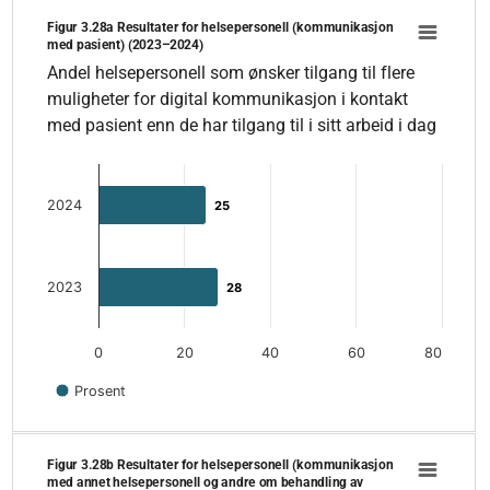
Figur 3.28a Resultater for helsepersonell (kommunikasjon med pasi
Figur 3.28a Resultater for helsepersonell (kommunikasjon
Bar chart with 2 bars.
med pasient) (2023–2024)
Andel helsepersonell som ønsker tilgang til flere muligheter for
Andel helsepersonell som ønsker tilgang til flere
The chart has 1 X axis displaying categories.
muligheter for digital kommunikasjon i kontakt
The chart has 1 Y axis displaying values. Data ranges from 25
med pasient enn de har tilgang til i sitt arbeid i dag
2024
25
25
2023
28
28
0
20
40
60
80
Prosent
End of interactive chart.
Figur 3.28b Resultater for helsepersonell (kommunikasjon med anne
Figur 3.28b Resultater for helsepersonell (kommunikasjon
Bar chart with 2 bars.
med annet helsepersonell og andre om behandling av