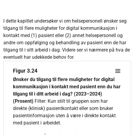
I dette kapitlet undersøker vi om helsepersonell ønsker seg
tilgang til flere muligheter for digital kommunikasjon i
kontakt med (1) pasient eller (2) annet helsepersonell og
andre om oppfølging og behandling av pasient enn de har
tilgang til i sitt arbeid i dag. Videre ser vi nærmere på hva de
eventuelt har udekkede behov for.
Figur 3.24
Figur 3.24
Bar chart with 4 data series.
Ønsker du tilgang til flere muligheter for digital
Ønsker du tilgang til flere muligheter for digital kommunikasjo
kommunikasjon i kontakt med pasient enn du har
The chart has 1 X axis displaying categories.
tilgang til i ditt arbeid i dag? (2023–2024)
The chart has 1 Y axis displaying values. Data ranges from 10
(Prosent)
Filter: Kun stilt til gruppen som har
direkte (klinisk) pasientkontakt eller som bruker
pasientinformasjon uten å være i direkte kontakt
med pasient i arbeidet.