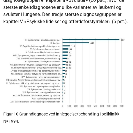
diagnosegruppen er kapittel II «Svulster» (20 pst.), hvor de
største enkeltdiagnosene er ulike varianter av leukemi og
svulster i lungene. Den tredje største diagnosegruppen er
kapittel V «Psykiske lidelser og atferdsforstyrrelser» (6 pst.).
Figur 10 Grunndiagnose ved innleggelse/behandling i poliklinikk
N=1994.