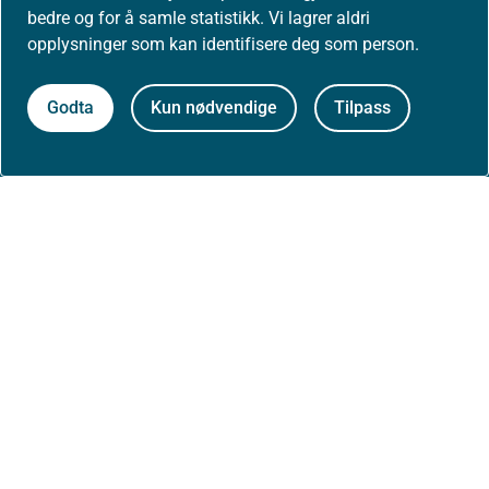
bedre og for å samle statistikk. Vi lagrer aldri
opplysninger som kan identifisere deg som person.
Kontakt oss
Godta
Kun nødvendige
Tilpass
Postadresse:
Helsedirektoratet
Postboks 220, Skøyen
0213 Oslo
Aktuelt
Nyheter