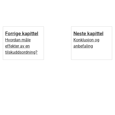
Forrige kapittel
Neste kapittel
Hvordan måle
Konklusjon og
effekter av en
anbefaling
tilskuddsordning?