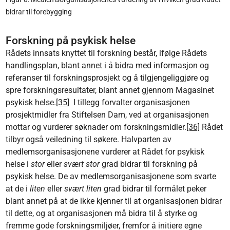
bidrar til forebygging
Forskning på psykisk helse
Rådets innsats knyttet til forskning består, ifølge Rådets
handlingsplan, blant annet i å bidra med informasjon og
referanser til forskningsprosjekt og å tilgjengeliggjøre og
spre forskningsresultater, blant annet gjennom Magasinet
psykisk helse.
[35]
I tillegg forvalter organisasjonen
prosjektmidler fra Stiftelsen Dam, ved at organisasjonen
mottar og vurderer søknader om forskningsmidler.
[36]
Rådet
tilbyr også veiledning til søkere. Halvparten av
medlemsorganisasjonene vurderer at Rådet for psykisk
helse i
stor
eller
svært stor
grad bidrar til forskning på
psykisk helse. De av medlemsorganisasjonene som svarte
at de i
liten
eller
svært liten
grad bidrar til formålet peker
blant annet på at de ikke kjenner til at organisasjonen bidrar
til dette, og at organisasjonen må bidra til å styrke og
fremme gode forskningsmiljøer, fremfor å initiere egne