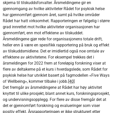
skjema til tilskuddsforvalter. Årsmeldingene gir en
gjennomgang av hvilke aktiviteter Rådet for psykisk helse
har gjennomført gjennom året, samt på hvilke områder
Rådet har hatt virksomhet. Rapporteringen er følgelig i større
grad innrettet mot hvilke aktiviteter organisasjonen har
gjennomført, enn mot effektene av tilskuddet.
Årsmeldingene gjør rede for organisasjonens totale drift,
heller enn å være en spesifikk rapportering på bruk og effekt
av tilskuddsmidlene. Det er imidlertid også noe omtale av
effektene av aktivitetene. For eksempel trekkes det i
årsmeldingen for 2022 frem at foreløpig forskning viser at
flere av deltakerne på et kurs i hverdagslede, som Rådet for
psykisk helse har utviklet basert på fagmodellen «Five Ways
of Wellbeing», kommer tilbake i jobb.
[40]
Det fremgår av årsmeldingene at Rådet har høy aktivitet
knyttet til ulike prosjekt, blant annet kurs, forskningsprosjekt,
og undervisningsopplegg. For flere av disse fremgår det at
det er gjennomført forskning og evalueringer som viser
positiv effekt. Årsrapporteringen er ikke strukturert etter