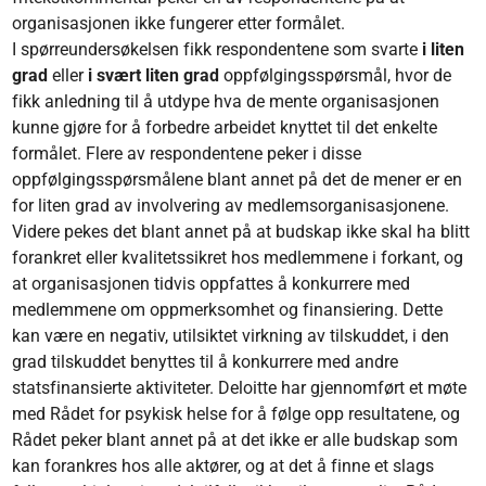
organisasjonen ikke fungerer etter formålet.
I spørreundersøkelsen fikk respondentene som svarte
i liten
grad
eller
i svært liten grad
oppfølgingsspørsmål, hvor de
fikk anledning til å utdype hva de mente organisasjonen
kunne gjøre for å forbedre arbeidet knyttet til det enkelte
formålet. Flere av respondentene peker i disse
oppfølgingsspørsmålene blant annet på det de mener er en
for liten grad av involvering av medlemsorganisasjonene.
Videre pekes det blant annet på at budskap ikke skal ha blitt
forankret eller kvalitetssikret hos medlemmene i forkant, og
at organisasjonen tidvis oppfattes å konkurrere med
medlemmene om oppmerksomhet og finansiering. Dette
kan være en negativ, utilsiktet virkning av tilskuddet, i den
grad tilskuddet benyttes til å konkurrere med andre
statsfinansierte aktiviteter. Deloitte har gjennomført et møte
med Rådet for psykisk helse for å følge opp resultatene, og
Rådet peker blant annet på at det ikke er alle budskap som
kan forankres hos alle aktører, og at det å finne et slags