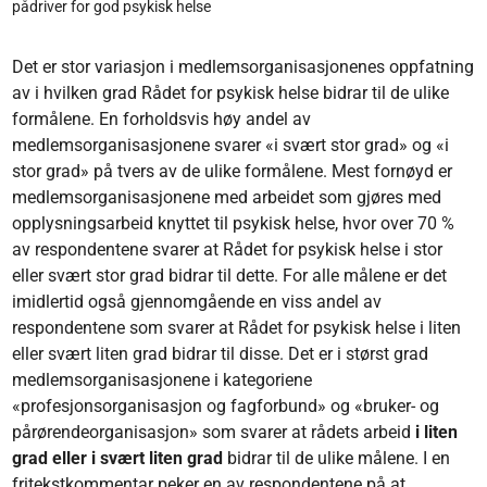
pådriver for god psykisk helse
Det er stor variasjon i medlemsorganisasjonenes oppfatning
av i hvilken grad Rådet for psykisk helse bidrar til de ulike
formålene. En forholdsvis høy andel av
medlemsorganisasjonene svarer «i svært stor grad» og «i
stor grad» på tvers av de ulike formålene. Mest fornøyd er
medlemsorganisasjonene med arbeidet som gjøres med
opplysningsarbeid knyttet til psykisk helse, hvor over 70 %
av respondentene svarer at Rådet for psykisk helse i stor
eller svært stor grad bidrar til dette. For alle målene er det
imidlertid også gjennomgående en viss andel av
respondentene som svarer at Rådet for psykisk helse i liten
eller svært liten grad bidrar til disse. Det er i størst grad
medlemsorganisasjonene i kategoriene
«profesjonsorganisasjon og fagforbund» og «bruker- og
pårørendeorganisasjon» som svarer at rådets arbeid
i liten
grad eller i svært liten grad
bidrar til de ulike målene. I en
fritekstkommentar peker en av respondentene på at