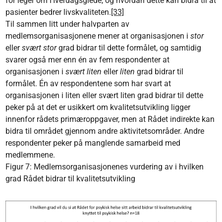
for leger om Hverdagsglede, og hvordan dette kan bidra til at
pasienter bedrer livskvaliteten.
[33]
Til sammen litt under halvparten av
medlemsorganisasjonene mener at organisasjonen i
stor
eller
svært stor
grad bidrar til dette formålet, og samtidig
svarer også mer enn én av fem respondenter at
organisasjonen i
svært liten
eller
liten
grad bidrar til
formålet. Én av respondentene som har svart at
organisasjonen i liten eller svært liten grad bidrar til dette
peker på at det er usikkert om kvalitetsutvikling ligger
innenfor rådets primæroppgaver, men at Rådet indirekte kan
bidra til området gjennom andre aktivitetsområder. Andre
respondenter peker på manglende samarbeid med
medlemmene.
Figur 7: Medlemsorganisasjonenes vurdering av i hvilken
grad Rådet bidrar til kvalitetsutvikling