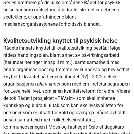
Ser en nærmere på de ulike områdene Rådet for psykisk
helse har som målsetting å bidra til, slik det er definert i
vedtektene, er oppfatningene blant
medlemsorganisasjonene forholdsvis blandet.
Kvalitetsutvikling knyttet til psykisk helse
Rådets innsats knyttet til kvalitetsutvikling består, ifølge
rådets handlingsplan, blant annet av påvirkningsarbeid
(herunder høringer, innspill m.m.), samt samarbeid med
andre organisasjoner og fremme av kunnskap og bevissthet
knyttet til kvalitet på tjenestetilbudet.
[32]
I 2022 deltok
organisasjonen
blant annet
som medlem i referansegruppen
for Leve hele livet, som er en kvalitetsreform for eldre. Videre
deltok Rådet i prosjektet «PåVakt» som skal innhente
kunnskap og bidra til tiltak som kan øke livskvaliteten for
personer som er utsatt for vold og overgrep. Rådet avholdt
også i samarbeid med Folkehelseinstituttet,
kommuneoverlegen i Moss og fastlege i Oslo et dagskurs