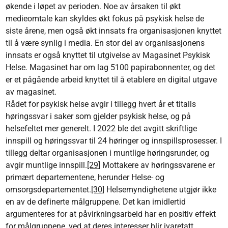
økende i løpet av perioden. Noe av årsaken til økt
medieomtale kan skyldes økt fokus på psykisk helse de
siste årene, men også økt innsats fra organisasjonen knyttet
til å være synlig i media. En stor del av organisasjonens
innsats er også knyttet til utgivelse av Magasinet Psykisk
Helse. Magasinet har om lag 5100 papirabonnenter, og det
er et pågående arbeid knyttet til å etablere en digital utgave
av magasinet.
Rådet for psykisk helse avgir i tillegg hvert år et titalls
høringssvar i saker som gjelder psykisk helse, og på
helsefeltet mer generelt. I 2022 ble det avgitt skriftlige
innspill og høringssvar til 24 høringer og innspillsprosesser. I
tillegg deltar organisasjonen i muntlige høringsrunder, og
avgir muntlige innspill.
[29]
Mottakere av høringssvarene er
primært departementene, herunder Helse- og
omsorgsdepartementet.
[30]
Helsemyndighetene utgjør ikke
en av de definerte målgruppene. Det kan imidlertid
argumenteres for at påvirkningsarbeid har en positiv effekt
for målgruppene, ved at deres interesser blir ivaretatt.