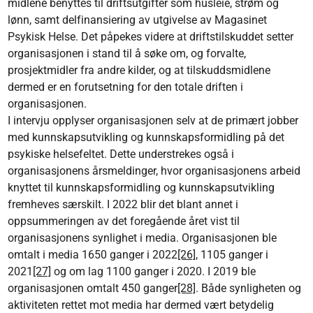
midlene benyttes til driftsutgifter som husleie, strøm og
lønn, samt delfinansiering av utgivelse av Magasinet
Psykisk Helse. Det påpekes videre at driftstilskuddet setter
organisasjonen i stand til å søke om, og forvalte,
prosjektmidler fra andre kilder, og at tilskuddsmidlene
dermed er en forutsetning for den totale driften i
organisasjonen.
I intervju opplyser organisasjonen selv at de primært jobber
med kunnskapsutvikling og kunnskapsformidling på det
psykiske helsefeltet. Dette understrekes også i
organisasjonens årsmeldinger, hvor organisasjonens arbeid
knyttet til kunnskapsformidling og kunnskapsutvikling
fremheves særskilt. I 2022 blir det blant annet i
oppsummeringen av det foregående året vist til
organisasjonens synlighet i media. Organisasjonen ble
omtalt i media 1650 ganger i 2022
[26]
, 1105 ganger i
2021
[27]
og om lag 1100 ganger i 2020. I 2019 ble
organisasjonen omtalt 450 ganger
[28]
. Både synligheten og
aktiviteten rettet mot media har dermed vært betydelig