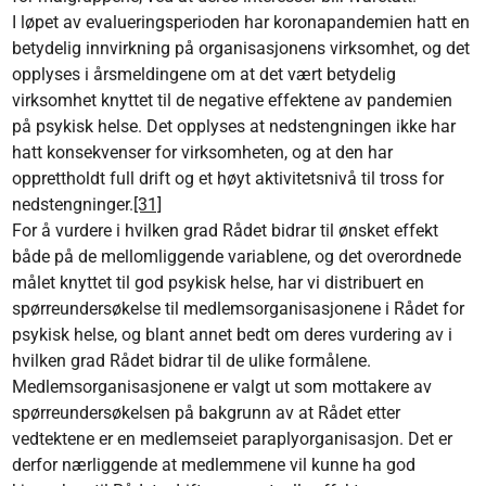
I løpet av evalueringsperioden har koronapandemien hatt en
betydelig innvirkning på organisasjonens virksomhet, og det
opplyses i årsmeldingene om at det vært betydelig
virksomhet knyttet til de negative effektene av pandemien
på psykisk helse. Det opplyses at nedstengningen ikke har
hatt konsekvenser for virksomheten, og at den har
opprettholdt full drift og et høyt aktivitetsnivå til tross for
nedstengninger.
[31]
For å vurdere i hvilken grad Rådet bidrar til ønsket effekt
både på de mellomliggende variablene, og det overordnede
målet knyttet til god psykisk helse, har vi distribuert en
spørreundersøkelse til medlemsorganisasjonene i Rådet for
psykisk helse, og blant annet bedt om deres vurdering av i
hvilken grad Rådet bidrar til de ulike formålene.
Medlemsorganisasjonene er valgt ut som mottakere av
spørreundersøkelsen på bakgrunn av at Rådet etter
vedtektene er en medlemseiet paraplyorganisasjon. Det er
derfor nærliggende at medlemmene vil kunne ha god