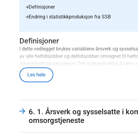
Definisjoner
Endring i statistikkproduksjon fra SSB
Definisjoner
I dette vedlegget brukes variablene årsverk og syssel
av alle heltidsjobber og deltidsjobber omregnet til helt
arbeidsforhold per person. Det er likevel viktig å være
avtalte årsverk, slik at merarbeid og overtid ikke inngå
Les hele
Sysselsatte er definert som personer som utførte innte
referanseuke (i dette tilfellet i uka i november som in
et slikt arbeid, men som var midlertidig fraværende pga.
anbefalingene fra Den internasjonale arbeidsorganisas
Arbeidsforholdet kan enten være som lønnstaker eller
6. 1. Årsverk og sysselsatte i k
sysselsatte med flere arbeidsforhold i referanseuken, f
omsorgstjeneste
hver person kun telles en gang. Dette betyr også at hv
er i den kommunale helse- og omsorgstjenesten, men har 
som sysselsatt i disse tabellene.