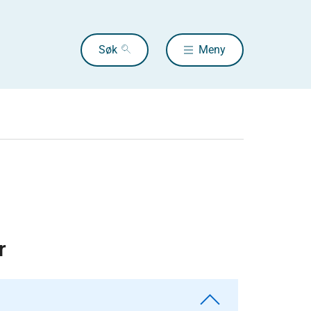
Søk
Meny
r