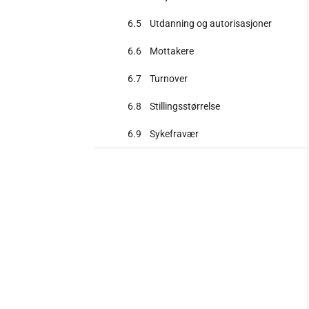
6.5
Utdanning og autorisasjoner
6.6
Mottakere
6.7
Turnover
6.8
Stillingsstørrelse
6.9
Sykefravær