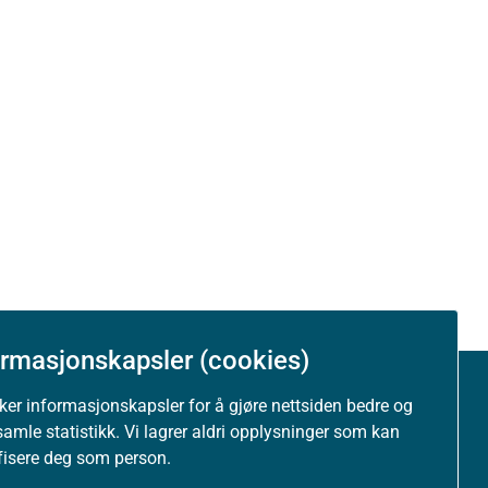
este
232+233+241+234+253+254+261
232+233+241
232
234+253+254+261
234+254
ormasjonskapsler (cookies)
uker informasjonskapsler for å gjøre nettsiden bedre og
Om nettstedet
253
samle statistikk. Vi lagrer aldri opplysninger som kan
ifisere deg som person.
Personvernerklæring
d næring «87.203 Bofellesskap for psykisk