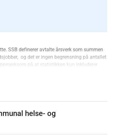
satte. SSB definerer avtalte årsverk som summen
idsjobber, og det er ingen begrensning på antallet
 oppmerksom på at statistikken kun inkluderer
r i denne beregningen av årsverk.
ktsgivende arbeid av minst en times varighet i en
neholder datoen den 16.), samt personer som har
 sykdom, ferie, lønnet permisjon e.l. Dette følger
jonen (ILO) (fn.no)
[116]
.
 som selvstendig næringsdrivende. For
ommunal helse- og
astsettes ett som det viktigste. Dette medfører at
is en person har et hovedarbeidsforhold som ikke
et biarbeidsforhold her, vil ikke personen telles