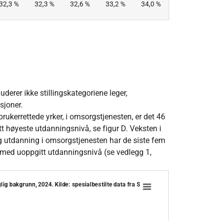
32,3 %
32,3 %
32,6 %
33,2 %
34,0 %
uderer ikke stillingskategoriene leger,
sjoner.
brukerrettede yrker, i omsorgstjenesten, er det 46
 høyeste utdanningsnivå, se figur D. Veksten i
ig utdanning i omsorgstjenesten har de siste fem
med uoppgitt utdanningsnivå (se vedlegg 1,
lig bakgrunn, 2024. Kilde: spesialbestilte data fra SSB
 helse- og sosialfaglig bakgrunn, 2024. Kilde: spes