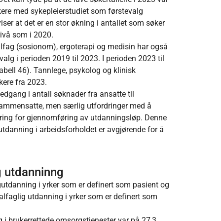
økere med sykepleierstudiet som førstevalg
ser at det er en stor økning i antallet som søker
 nivå som i 2020.
alfag (sosionom), ergoterapi og medisin har også
alg i perioden 2019 til 2023. I perioden 2023 til
abell 46). Tannlege, psykolog og klinisk
kere fra 2023.
edgang i antall søknader fra ansatte til
 sammensatte, men særlig utfordringer med å
ndring for gjennomføring av utdanningsløp. Denne
eutdanning i arbeidsforholdet er avgjørende for å
ig utdanninng
igutdanning i yrker som er definert som pasient og
ialfaglig utdanning i yrker som er definert som
g i brukerrettede omsorgstjenester var på 27,3