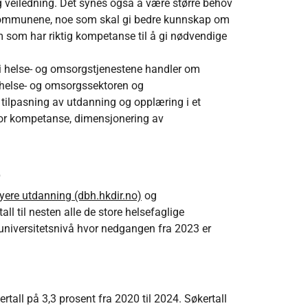
g veiledning. Det synes også å være større behov
 kommunene, noe som skal gi bedre kunnskap om
m som har riktig kompetanse til å gi nødvendige
 i helse- og omsorgstjenestene handler om
else- og omsorgssektoren og
ilpasning av utdanning og opplæring i et
v for kompetanse, dimensjonering av
yere utdanning (dbh.hkdir.no)
og
all til nesten alle de store helsefaglige
universitetsnivå hvor nedgangen fra 2023 er
tall på 3,3 prosent fra 2020 til 2024. Søkertall