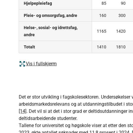
Hjelpepleiefag
85
90
Pleie- og omsorgsfag, andre
160
300
Helse-, sosial- og idrettsfag,
1165
1420
andre
Totalt
1410
1810
Vis i fullskjerm
Det er stor utvikling i fagskolesektoren. Undersøkelser
arbeidsmarkedsrelevans og at utdanningstilbudet i stor
[14]
. Det vil si at det i stor grad er deltidsutdanninger
deltidsarbeidende studenter.
Tallene for universitet og høgskole viser at etter den sto
2023, økte antallet søknader med 11,8 prosent i 2024. D