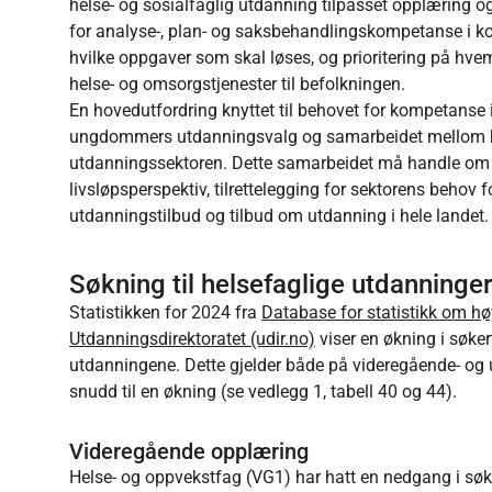
helse- og sosialfaglig utdanning tilpasset opplæring o
for analyse-, plan- og saksbehandlingskompetanse i
hvilke oppgaver som skal løses, og prioritering på hve
helse- og omsorgstjenester til befolkningen.
En hovedutfordring knyttet til behovet for kompetanse
ungdommers utdanningsvalg og samarbeidet mellom h
utdanningssektoren. Dette samarbeidet må handle om t
livsløpsperspektiv, tilrettelegging for sektorens beho
utdanningstilbud og tilbud om utdanning i hele landet.
Søkning til helsefaglige utdanninger
Statistikken for 2024 fra
Database for statistikk om hø
Utdanningsdirektoratet (udir.no)
viser en økning i søkert
utdanningene. Dette gjelder både på videregående- og 
snudd til en økning (se vedlegg 1, tabell 40 og 44).
Videregående opplæring
Helse- og oppvekstfag (VG1) har hatt en nedgang i søker