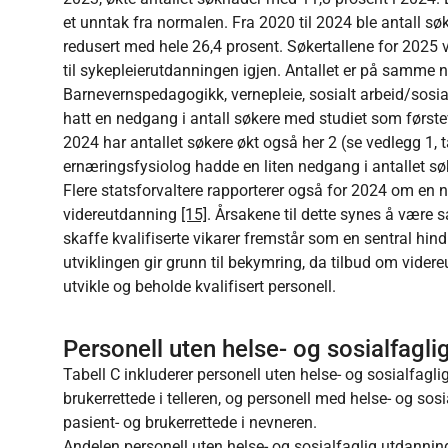
et unntak fra normalen. Fra 2020 til 2024 ble antall s
redusert med hele 26,4 prosent. Søkertallene for 2025 vi
til sykepleierutdanningen igjen. Antallet er på samme
Barnevernspedagogikk, vernepleie, sosialt arbeid/sosi
hatt en nedgang i antall søkere med studiet som førstev
2024 har antallet søkere økt også her 2 (se vedlegg 1, t
ernæringsfysiolog hadde en liten nedgang i antallet sø
Flere statsforvaltere rapporterer også for 2024 om en n
videreutdanning
[15]
. Årsakene til dette synes å være
skaffe kvalifiserte vikarer fremstår som en sentral hi
utviklingen gir grunn til bekymring, da tilbud om vider
utvikle og beholde kvalifisert personell.
Personell uten helse- og sosialfagl
Tabell C inkluderer personell uten helse- og sosialfagl
brukerrettede i telleren, og personell med helse- og sos
pasient- og brukerrettede i nevneren.
Andelen personell uten helse- og sosialfaglig utdannin