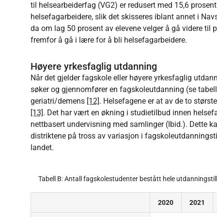
til helsearbeiderfag (VG2) er redusert med 15,6 prosen
helsefagarbeidere, slik det skisseres iblant annet i N
da om lag 50 prosent av elevene velger å gå videre til
fremfor å gå i lære for å bli helsefagarbeidere.
Høyere yrkesfaglig utdanning
Når det gjelder fagskole eller høyere yrkesfaglig utdann
søker og gjennomfører en fagskoleutdanning (se tabell 
geriatri/demens
[12]
. Helsefagene er at av de to størs
[13]
. Det har vært en økning i studietilbud innen helse
nettbasert undervisning med samlinger (Ibid.). Dette kan 
distriktene på tross av variasjon i fagskoleutdanningsti
landet.
Tabell B: Antall fagskolestudenter bestått hele utdanningsti
2020
2021