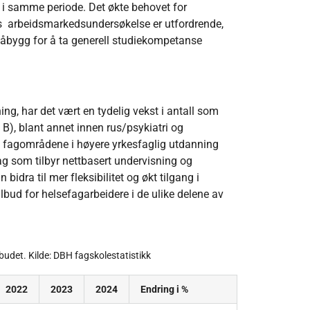
t i samme periode. Det økte behovet for
avs arbeidsmarkedsundersøkelse er utfordrende,
 påbygg for å ta generell studiekompetanse
ing, har det vært en tydelig vekst i antall som
B), blant annet innen rus/psykiatri og
te fagområdene i høyere yrkesfaglig utdanning
fag som tilbyr nettbasert undervisning og
bidra til mer fleksibilitet og økt tilgang i
lbud for helsefagarbeidere i de ulike delene av
lbudet. Kilde: DBH fagskolestatistikk
2022
2023
2024
Endring i %