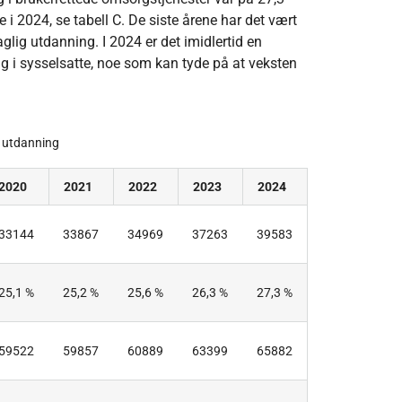
e i 2024, se tabell C. De siste årene har det vært
glig utdanning. I 2024 er det imidlertid en
g i sysselsatte, noe som kan tyde på at veksten
ig utdanning
2020
2021
2022
2023
2024
33144
33867
34969
37263
39583
25,1 %
25,2 %
25,6 %
26,3 %
27,3 %
59522
59857
60889
63399
65882