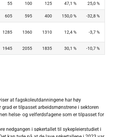
55
100
125
47,1 %
25,0 %
605
595
400
150,0 %
-32,8 %
1285
1360
1310
12,4 %
-3,7 %
1945
2055
1835
30,1 %
-10,7 %
 viser at fagskoleutdanningene har høy
 grad er tilpasset arbeidsmønstrene i sektoren
 innen helse- og velferdsfagene som er tilpasset for
re nedgangen i søkertallet til sykepleierstudiet i
et kan tyde på at de lave søkertallene i 2023 var