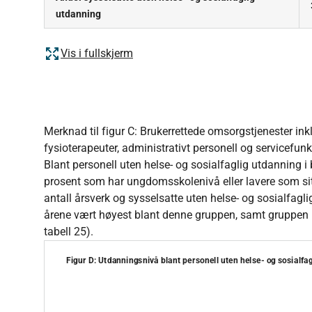
utdanning
Vis i fullskjerm
Merknad til figur C: Brukerrettede omsorgstjenester inkl
fysioterapeuter, administrativt personell og servicefunk
Blant personell uten helse- og sosialfaglig utdanning i 
prosent som har ungdomsskolenivå eller lavere som sitt
antall årsverk og sysselsatte uten helse- og sosialfagl
årene vært høyest blant denne gruppen, samt gruppen 
tabell 25).
Figur D: Utdanningsnivå blant personell uten helse- og sosialfag
Figur D: Utdanningsnivå blant personell uten
Pie chart with 3 slices.