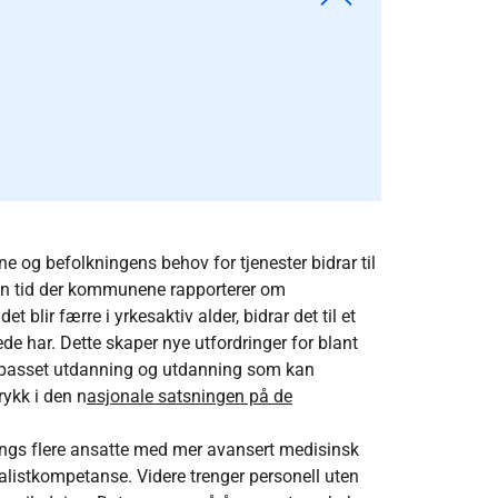
 og befolkningens behov for tjenester bidrar til
 en tid der kommunene rapporterer om
 blir færre i yrkesaktiv alder, bidrar det til et
ede har. Dette skaper nye utfordringer for blant
tilpasset utdanning og utdanning som kan
ykk i den n
asjonale satsningen på de
ngs flere ansatte med mer avansert medisinsk
alistkompetanse. Videre trenger personell uten