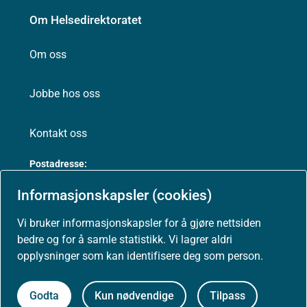
Om Helsedirektoratet
Om oss
Jobbe hos oss
Kontakt oss
Postadresse:
Helsedirektoratet
Informasjonskapsler (cookies)
Postboks 220, Skøyen
0213 Oslo
Vi bruker informasjonskapsler for å gjøre nettsiden
bedre og for å samle statistikk. Vi lagrer aldri
opplysninger som kan identifisere deg som person.
Aktuelt
Godta
Kun nødvendige
Tilpass