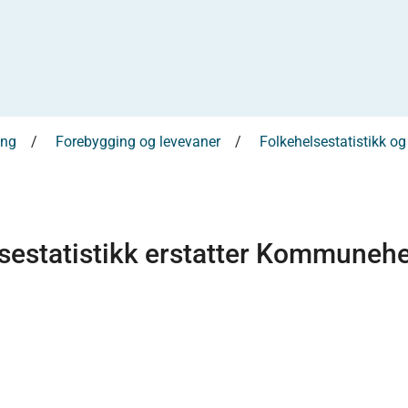
ing
Forebygging og levevaner
Folkehelsestatistikk og 
lsestatistikk erstatter Kommuneh