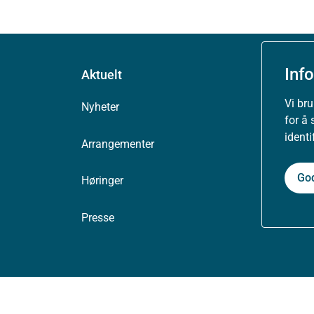
Inf
Aktuelt
Vi br
Nyheter
for å 
ident
Arrangementer
Go
Høringer
Presse