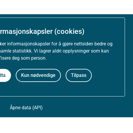
ormasjonskapsler (cookies)
Om nettstedet
uker informasjonskapsler for å gjøre nettsiden bedre og
Personvernerklæring
samle statistikk. Vi lagrer aldri opplysninger som kan
ifisere deg som person.
Tilgjengelighetserklæring (uustatus.no)
dta
Kun nødvendige
Tilpass
Besøksstatistikk og informasjonskapsler
Nyhetsvarsel og abonnement
Åpne data (API)