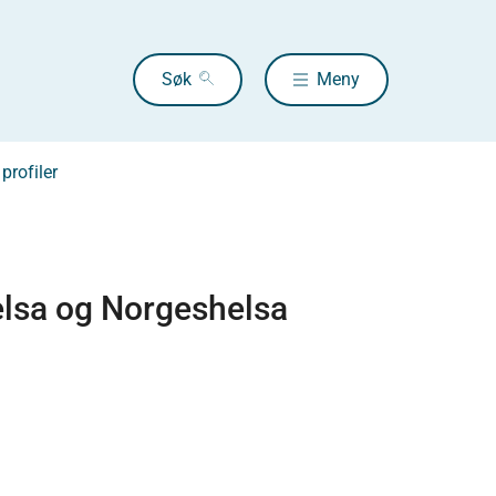
Søk
Meny
profiler
elsa og Norgeshelsa